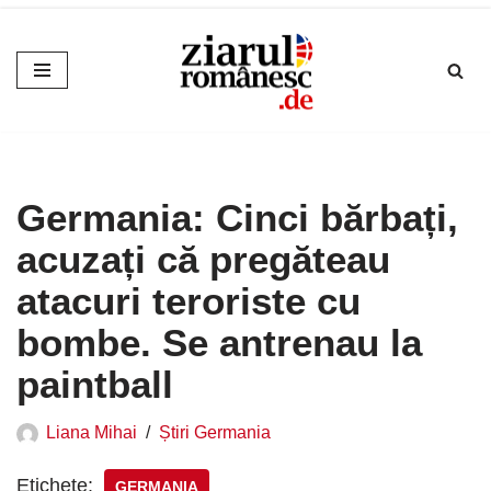
Sari
la
conținut
Germania: Cinci bărbați,
acuzați că pregăteau
atacuri teroriste cu
bombe. Se antrenau la
paintball
Liana Mihai
Știri Germania
Etichete:
GERMANIA