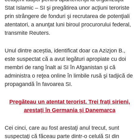
Stat Islamic – SI şi pregătirea unor acţiuni teroriste
prin strângere de fonduri şi recrutarea de potenţiali
atentatori, a anunţat luni biroul procurorului federal,
transmite Reuters.
Unul dintre aceștia, identificat doar ca Azizjon B.,
este suspectat că a avut legături apropiate cu doi
membri de rang înalt ai SI în Afganistan şi că
administra o reţea online în limbile rusă şi tadjică de
propagandă în favoarea SI.
Pregăteau un atentat terorist. Trei frați sirieni,
arestați în Germania și Danemarca
Cei cinci, care au fost arestaţi anul trecut, sunt
suspectaţi că făceau parte dintr-o celulă SI din