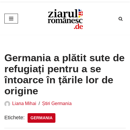
Sari
la
conținut
Germania a plătit sute de
refugiați pentru a se
întoarce în țările lor de
origine
Liana Mihai
Știri Germania
Etichete:
GERMANIA