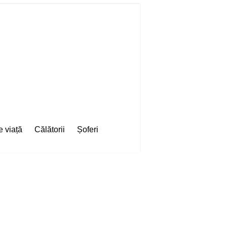
e viață
Călătorii
Șoferi