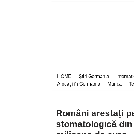
Sari
la
conținut
HOME
Știri Germania
Internaț
Alocaţii în Germania
Munca
Te
Români arestați pe
stomatologică din 