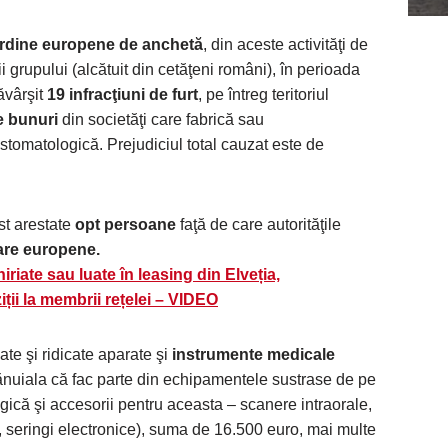
rdine europene de anchetă
, din aceste activităţi de
 grupului (alcătuit din cetăţeni români), în perioada
ăvârşit
19 infracţiuni de furt
, pe întreg teritoriul
e bunuri
din societăţi care fabrică sau
tomatologică. Prejudiciul total cauzat este de
ost arestate
opt persoane
faţă de care autorităţile
are europene.
riate sau luate în leasing din Elveția,
ii la membrii rețelei – VIDEO
cate şi ridicate aparate şi
instrumente medicale
nuiala că fac parte din echipamentele sustrase de pe
ogică şi accesorii pentru aceasta – scanere intraorale,
, seringi electronice), suma de 16.500 euro, mai multe