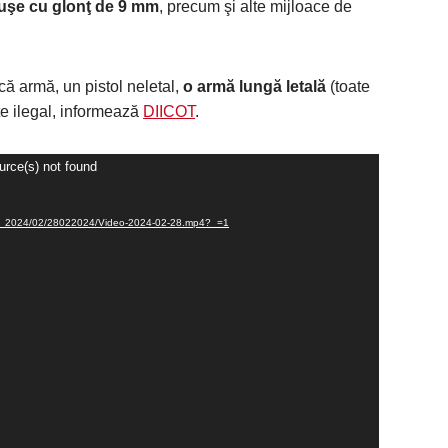
tuşe cu glonţ de 9 mm
, precum şi alte mijloace de
că armă, un pistol neletal,
o armă lungă letală
(toate
te ilegal, informează
DIICOT
.
urce(s) not found
lerie/_2024/02/28022024/Video-2024-02-28.mp4?_=1