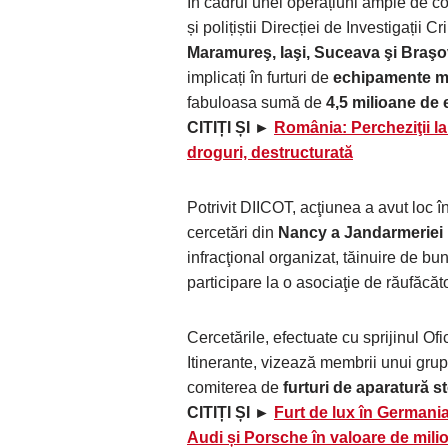
În cadrul unei operațiuni ample de co
și polițiștii Direcției de Investigații 
Maramureş, Iaşi, Suceava şi Braş
implicați în furturi de
echipamente me
fabuloasa sumă de
4,5 milioane de 
CITIȚI ȘI ►
România: Percheziţii la
droguri, destructurată
Potrivit DIICOT, acţiunea a avut loc 
cercetări din
Nancy a Jandarmeriei 
infracţional organizat, tăinuire de bun
participare la o asociaţie de răufăcăto
Cercetările, efectuate cu sprijinul Of
Itinerante, vizează membrii unui grup 
comiterea de
furturi de aparatură 
CITIȚI ȘI ►
Furt de lux în Germania!
Audi și Porsche în valoare de mili