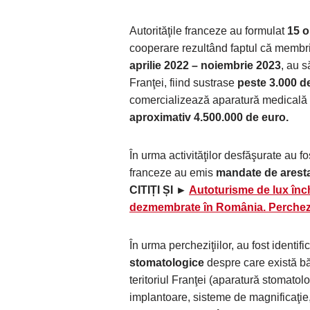
Autorităţile franceze au formulat
15 o
cooperare rezultând faptul că membrii
aprilie 2022 – noiembrie 2023
, au s
Franţei, fiind sustrase
peste 3.000 d
comercializează aparatură medicală s
aproximativ 4.500.000 de euro.
În urma activităţilor desfăşurate au f
franceze au emis
mandate de arest
CITIȚI ȘI ►
Autoturisme de lux închi
dezmembrate în România. Percheziț
În urma percheziţiilor, au fost identifi
stomatologice
despre care există bă
teritoriul Franţei (aparatură stomatol
implantoare, sisteme de magnificaţie