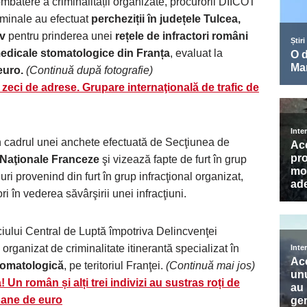
mbatere a criminalității organizate, procurorii DIICOT
Criminale au efectuat
percheziții în județele Tulcea,
ov
pentru prinderea unei
rețele de infractori români
dicale stomatologice din Franța
, evaluat la
euro.
(Continuă după fotografie)
 zeci de adrese. Grupare internaţională de trafic de
în cadrul unei anchete efectuată de Secţiunea de
Naţionale Franceze
şi vizează fapte de furt în grup
uri provenind din furt în grup infracţional organizat,
ri în vederea săvârşirii unei infracţiuni.
iciului Central de Luptă împotriva Delincvenţei
organizat de criminalitate itinerantă specializat în
stomatologică
, pe teritoriul Franţei.
(Continuă mai jos)
 Un român și alți trei indivizi au sustras roți de
oane de euro