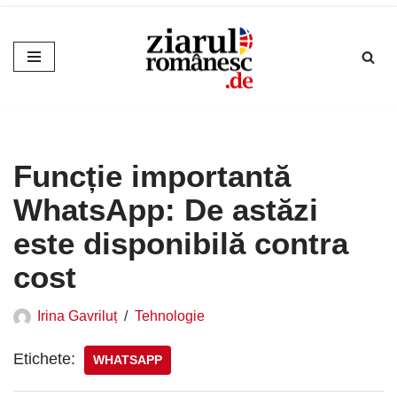
Sari
la
conținut
Funcție importantă
WhatsApp: De astăzi
este disponibilă contra
cost
Irina Gavriluț
Tehnologie
Etichete:
WHATSAPP