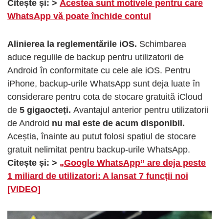
Citește și: >
Acestea sunt motivele pentru care
WhatsApp vă poate închide contul
Alinierea la reglementările iOS.
Schimbarea
aduce regulile de backup pentru utilizatorii de
Android în conformitate cu cele ale iOS. Pentru
iPhone, backup-urile WhatsApp sunt deja luate în
considerare pentru cota de stocare gratuită iCloud
de
5 gigaocteți.
Avantajul anterior pentru utilizatorii
de Android
nu mai este de acum disponibil.
Aceștia, înainte au putut folosi spațiul de stocare
gratuit nelimitat pentru backup-urile WhatsApp.
Citește și: >
„Google WhatsApp” are deja peste
1 miliard de utilizatori: A lansat 7 funcții noi
[VIDEO]