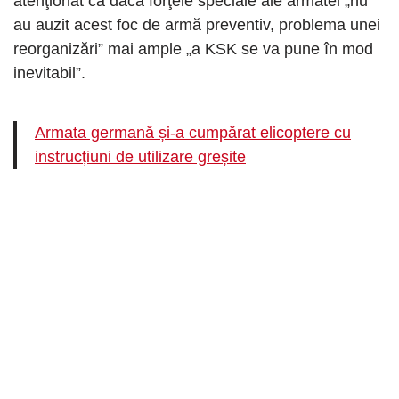
atenţionat că dacă forţele speciale ale armatei „nu
au auzit acest foc de armă preventiv, problema unei
reorganizări” mai ample „a KSK se va pune în mod
inevitabil”.
Armata germană și-a cumpărat elicoptere cu
instrucțiuni de utilizare greșite