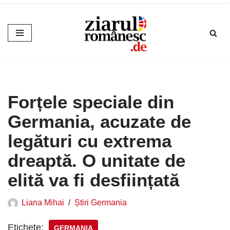
Sari
la
conținut
Forțele speciale din
Germania, acuzate de
legături cu extrema
dreaptă. O unitate de
elită va fi desființată
Liana Mihai
Știri Germania
Etichete:
GERMANIA