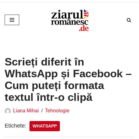
Sari
la
conținut
Scrieți diferit în
WhatsApp și Facebook –
Cum puteți formata
textul într-o clipă
Liana Mihai
Tehnologie
Etichete:
WHATSAPP