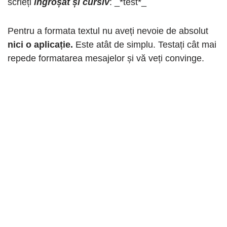
scrieți
îngroșat și cursiv
: _*test*_
Pentru a formata textul nu aveți nevoie de absolut
nici o aplicație.
Este atât de simplu. Testați cât mai
repede formatarea mesajelor și vă veți convinge.