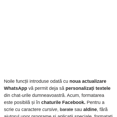
Noile funcții introduse odată cu
noua actualizare
WhatsApp
vă permit deja să
personalizați textele
din chat-urile dumneavoastră. Acum, formatarea
este posibilă și în
chaturile Facebook.
Pentru a
scrie cu caractere
cursive
,
barate
sau
aldine
, fără
ajutorul unor programe și aplicații speciale, formatați