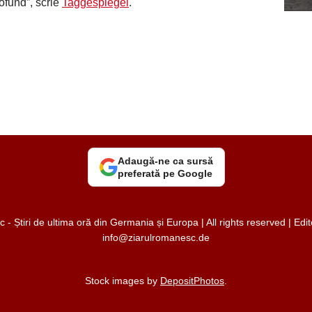
profund”, scrie
Taggespiegel
.
Adaugă-ne ca sursă
preferată pe Google
 Știri de ultima oră din Germania și Europa | All rights reserved | Ed
info@ziarulromanesc.de
Stock images by
DepositPhotos
.