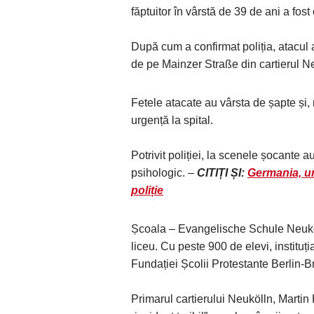
făptuitor în vârstă de 39 de ani a fost
După cum a confirmat poliția, atacul
de pe Mainzer Straße din cartierul Ne
Fetele atacate au vârsta de șapte și, 
urgență la spital.
Potrivit poliției, la scenele șocante au
psihologic. –
CITIȚI ȘI:
Germania, un
poliție
Școala – Evangelische Schule Neuköl
liceu. Cu peste 900 de elevi, instituț
Fundației Școlii Protestante Berlin-
Primarul cartierului Neukölln, Martin 