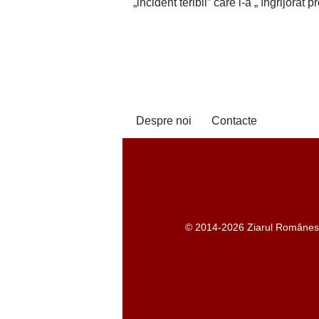
„incident teribil” care l-a „ îngrijorat 
Despre noi
Contacte
© 2014-2026 Ziarul Românesc -