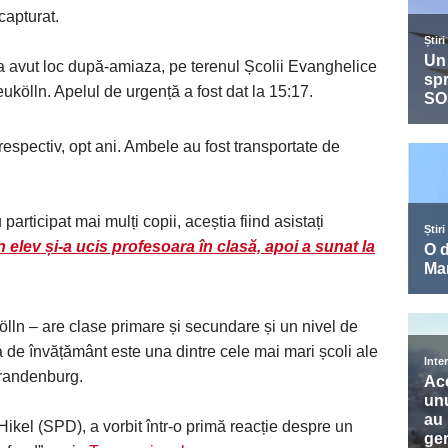
 capturat.
 a avut loc după-amiaza, pe terenul Școlii Evanghelice
ukölln. Apelul de urgență a fost dat la 15:17.
respectiv, opt ani. Ambele au fost transportate de
 participat mai mulți copii, aceștia fiind asistați
 elev și-a ucis profesoara în clasă, apoi a sunat la
ln – are clase primare și secundare și un nivel de
ia de învățământ este una dintre cele mai mari școli ale
Brandenburg.
Hikel (SPD), a vorbit într-o primă reacție despre un