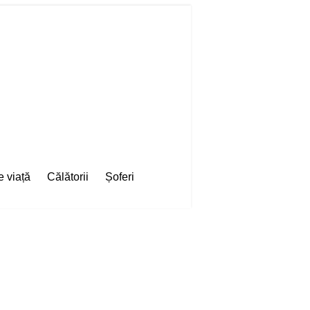
e viață
Călătorii
Șoferi