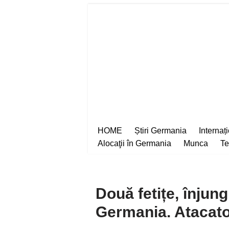
Sari
la
conținut
HOME
Știri Germania
Internaț
Alocaţii în Germania
Munca
Te
Două fetițe, înjung
Germania. Atacato