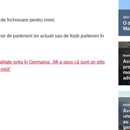
 de închisoare pentru omor.
e de partenerii lor actuali sau de foștii parteneri în
litate soția în Germania: „Mi-a spus că sunt un pitic
 milă”