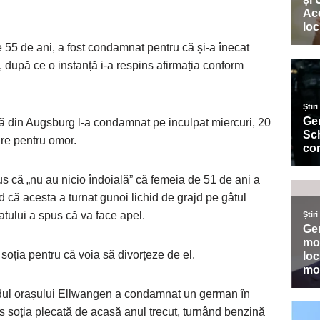
 55 de ani, a fost condamnat pentru că și-a înecat
, după ce o instanță i-a respins afirmația conform
lă din Augsburg l-a condamnat pe inculpat miercuri, 20
are pentru omor.
s că „nu au nicio îndoială” că femeia de 51 de ani a
ed că acesta a turnat gunoi lichid de grajd pe gâtul
atului a spus că va face apel.
soția pentru că voia să divorțeze de el.
sudul orașului Ellwangen a condamnat un german în
is soția plecată de acasă anul trecut, turnând benzină