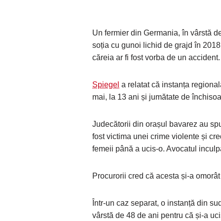
Un fermier din Germania, în vârstă de
soția cu gunoi lichid de grajd în 2018
căreia ar fi fost vorba de un accident.
Spiegel
a relatat că instanța regiona
mai, la 13 ani și jumătate de închiso
Judecătorii din orașul bavarez au spu
fost victima unei crime violente și cr
femeii până a ucis-o. Avocatul inculp
Procurorii cred că acesta și-a omorât 
Într-un caz separat, o instanță din 
vârstă de 48 de ani pentru că și-a uc