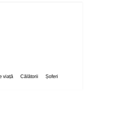
e viață
Călătorii
Șoferi