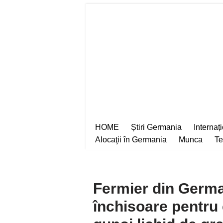
Sari
la
conținut
HOME
Știri Germania
Internaț
Alocaţii în Germania
Munca
Te
Fermier din Germa
închisoare pentru 