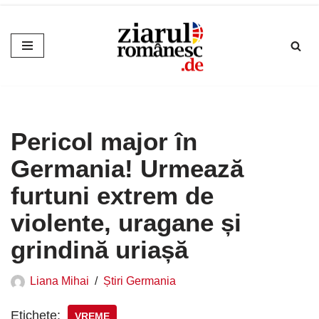
Sari
la
conținut
Pericol major în
Germania! Urmează
furtuni extrem de
violente, uragane și
grindină uriașă
Liana Mihai
Știri Germania
Etichete:
VREME