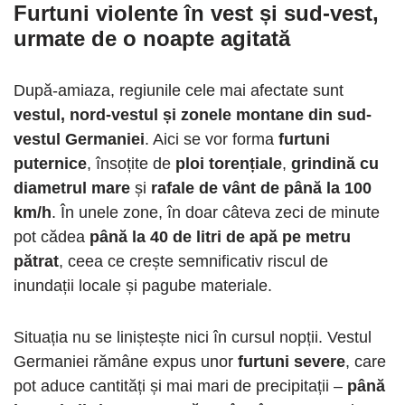
Furtuni violente în vest și sud-vest,
urmate de o noapte agitată
După-amiaza, regiunile cele mai afectate sunt
vestul, nord-vestul și zonele montane din sud-
vestul Germaniei
. Aici se vor forma
furtuni
puternice
, însoțite de
ploi torențiale
,
grindină cu
diametrul mare
și
rafale de vânt de până la 100
km/h
. În unele zone, în doar câteva zeci de minute
pot cădea
până la 40 de litri de apă pe metru
pătrat
, ceea ce crește semnificativ riscul de
inundații locale și pagube materiale.
Situația nu se liniștește nici în cursul nopții. Vestul
Germaniei rămâne expus unor
furtuni severe
, care
pot aduce cantități și mai mari de precipitații –
până