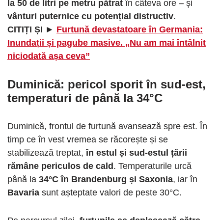
la 50 de litri pe metru pătrat
în câteva ore – și
vânturi puternice cu potențial distructiv
.
CITIȚI ȘI ►
Furtună devastatoare în Germania:
Inundații și pagube masive. „Nu am mai întâlnit
niciodată așa ceva”
Duminică: pericol sporit în sud-est,
temperaturi de până la 34°C
Duminică, frontul de furtună avansează spre est. În
timp ce în vest vremea se răcorește și se
stabilizează treptat,
în estul și sud-estul țării
rămâne periculos de cald
. Temperaturile urcă
până la
34°C în Brandenburg și Saxonia
, iar în
Bavaria
sunt așteptate valori de peste 30°C.