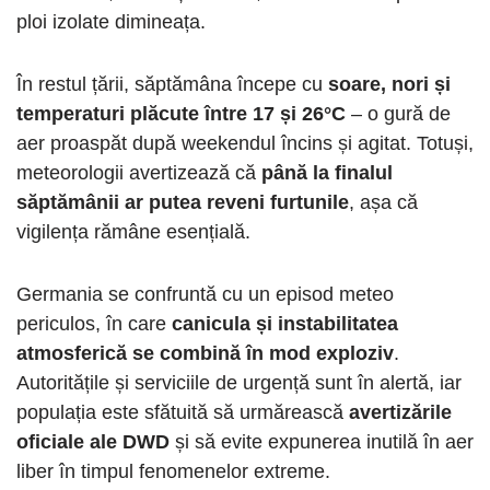
ploi izolate dimineața.
În restul țării, săptămâna începe cu
soare, nori și
temperaturi plăcute între 17 și 26°C
– o gură de
aer proaspăt după weekendul încins și agitat. Totuși,
meteorologii avertizează că
până la finalul
săptămânii ar putea reveni furtunile
, așa că
vigilența rămâne esențială.
Germania se confruntă cu un episod meteo
periculos, în care
canicula și instabilitatea
atmosferică se combină în mod exploziv
.
Autoritățile și serviciile de urgență sunt în alertă, iar
populația este sfătuită să urmărească
avertizările
oficiale ale DWD
și să evite expunerea inutilă în aer
liber în timpul fenomenelor extreme.