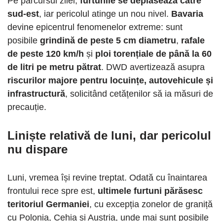
Pe parcursul zilei,
furtunile se deplasează către
sud-est
, iar pericolul atinge un nou nivel.
Bavaria
devine epicentrul fenomenelor extreme: sunt
posibile
grindină de peste 5 cm diametru
,
rafale
de peste 120 km/h
și
ploi torențiale de până la 60
de litri pe metru pătrat
. DWD avertizează asupra
riscurilor majore pentru locuințe, autovehicule și
infrastructură
, solicitând cetățenilor să ia măsuri de
precauție.
Liniște relativă de luni, dar pericolul
nu dispare
Luni, vremea își revine treptat. Odată cu înaintarea
frontului rece spre est,
ultimele furtuni părăsesc
teritoriul Germaniei
, cu excepția zonelor de graniță
cu Polonia, Cehia și Austria, unde mai sunt posibile