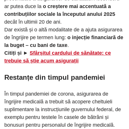
ar putea duce la
o creștere mai accentuată a
contribuțiilor sociale la începutul anului 2025
decât în ​​ultimii 20 de ani.
Dar există și o altă modalitate de a ajuta asigurarea
de îngrijire pe termen lung:
o injecție financiară de
la buget – cu bani de taxe
.
Citiți și ►
Sfârșitul cardului de sănătate: ce
trebuie să știe acum asigurații
Restanțe din timpul pandemiei
În timpul pandemiei de corona, asigurarea de
îngrijire medicală a trebuit să acopere cheltuieli
suplimentare la instrucțiunile guvernului federal, de
exemplu pentru testele în casele de bătrâni și
bonusuri pentru personalul de îngrijire medicală.