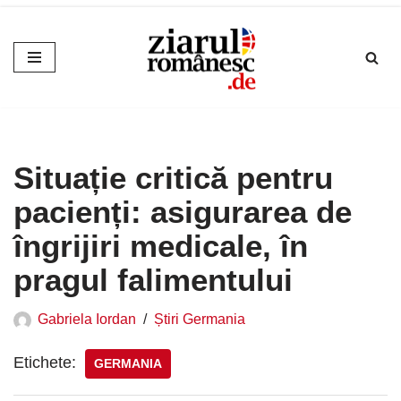
Sari
la
conținut
Situație critică pentru
pacienți: asigurarea de
îngrijiri medicale, în
pragul falimentului
Gabriela Iordan
Știri Germania
Etichete:
GERMANIA