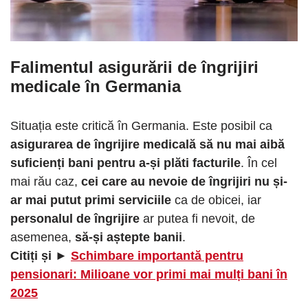
Falimentul asigurării de îngrijiri
medicale în Germania
Situația este critică în Germania. Este posibil ca
asigurarea de îngrijire medicală să nu mai aibă
suficienți bani pentru a-și plăti facturile
. În cel
mai rău caz,
cei care au nevoie de îngrijiri nu și-
ar mai putut primi serviciile
ca de obicei, iar
personalul de îngrijire
ar putea fi nevoit, de
asemenea,
să-și aștepte banii
.
Citiți și ►
Schimbare importantă pentru
pensionari: Milioane vor primi mai mulți bani în
2025