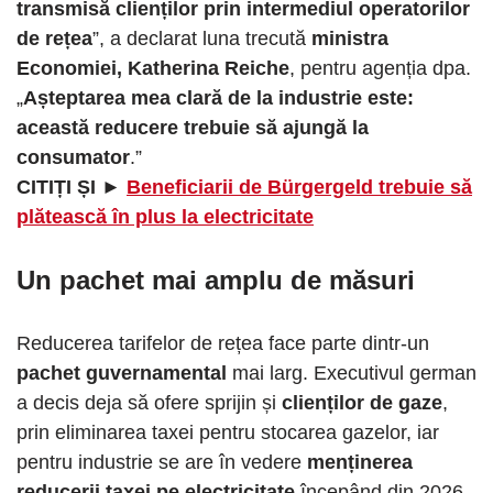
transmisă clienților prin intermediul operatorilor
de rețea
”, a declarat luna trecută
ministra
Economiei, Katherina Reiche
, pentru agenția dpa.
„
Așteptarea mea clară de la industrie este:
această reducere trebuie să ajungă la
consumator
.”
CITIȚI ȘI ►
Beneficiarii de Bürgergeld trebuie să
plătească în plus la electricitate
Un pachet mai amplu de măsuri
Reducerea tarifelor de rețea face parte dintr-un
pachet guvernamental
mai larg. Executivul german
a decis deja să ofere sprijin și
clienților de gaze
,
prin eliminarea taxei pentru stocarea gazelor, iar
pentru industrie se are în vedere
menținerea
reducerii taxei pe electricitate
începând din 2026.