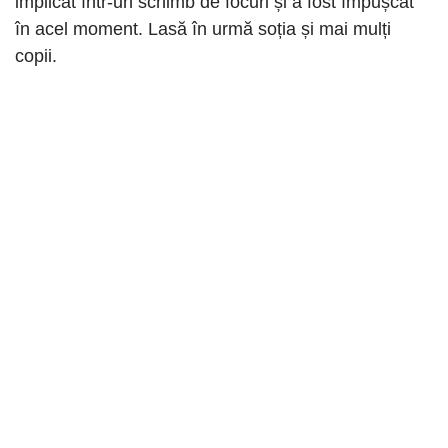
implicat într-un schimb de focuri și a fost împușcat
în acel moment. Lasă în urmă soția și mai mulți
copii.