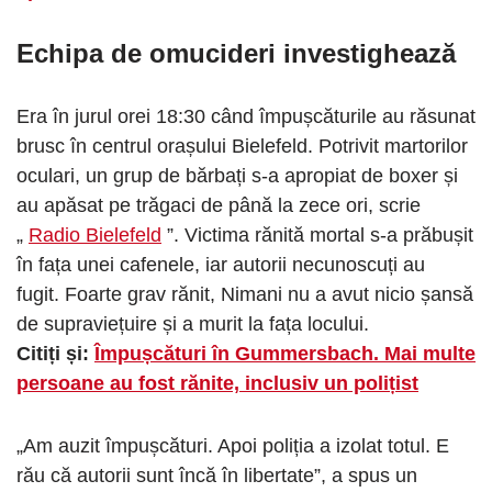
Echipa de omucideri investighează
Era în jurul orei 18:30 când împușcăturile au răsunat
brusc în centrul orașului Bielefeld. Potrivit martorilor
oculari, un grup de bărbați s-a apropiat de boxer și
au apăsat pe trăgaci de până la zece ori, scrie
„
Radio Bielefeld
”. Victima rănită mortal s-a prăbușit
în fața unei cafenele, iar autorii necunoscuți au
fugit. Foarte grav rănit, Nimani nu a avut nicio șansă
de supraviețuire și a murit la fața locului.
Citiți și:
Împușcături în Gummersbach. Mai multe
persoane au fost rănite, inclusiv un polițist
„Am auzit împușcături. Apoi poliția a izolat totul. E
rău că autorii sunt încă în libertate”, a spus un