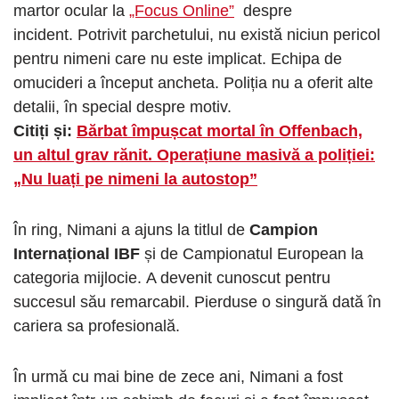
martor ocular la
„Focus Online”
despre
incident. Potrivit parchetului, nu există niciun pericol
pentru nimeni care nu este implicat. Echipa de
omucideri a început ancheta. Poliția nu a oferit alte
detalii, în special despre motiv.
Citiți și:
Bărbat împușcat mortal în Offenbach,
un altul grav rănit. Operațiune masivă a poliției:
„Nu luați pe nimeni la autostop”
În ring, Nimani a ajuns la titlul de
Campion
Internațional IBF
și de Campionatul European la
categoria mijlocie. A devenit cunoscut pentru
succesul său remarcabil. Pierduse o singură dată în
cariera sa profesională.
În urmă cu mai bine de zece ani, Nimani a fost