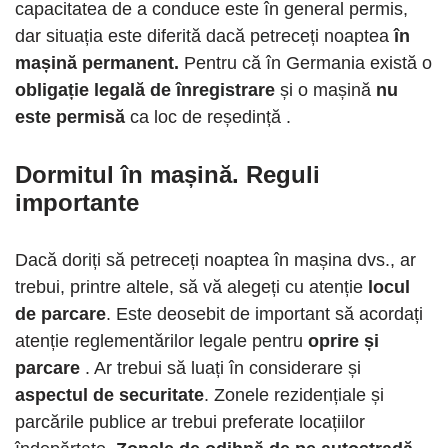
capacitatea de a conduce este în general permis,
dar situația este diferită dacă petreceți noaptea
în
mașină permanent.
Pentru că în Germania există o
obligație legală de înregistrare
și o mașină
nu
este permisă
ca loc de reședință .
Dormitul în mașină. Reguli
importante
Dacă doriți să petreceți noaptea în mașina dvs., ar
trebui, printre altele, să vă alegeți cu atenție
locul
de parcare
. Este deosebit de important să acordați
atenție reglementărilor legale pentru
oprire și
parcare
. Ar trebui să luați în considerare și
aspectul de securitate
. Zonele rezidențiale și
parcările publice ar trebui preferate locațiilor