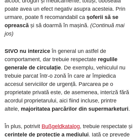
alcool, droguri și medicamente, totuși, oboseala
poate avea un efect negativ asupra acesteia. Prin
urmare, poate fi recomandabil ca
șoferii să se
oprească
și să doarmă în mașină.
(Continuă mai
jos)
StVO nu interzice
în general un astfel de
comportament, dar trebuie respectate
regulile
generale de circulație
. De exemplu, vehiculul nu
trebuie parcat într-o zonă în care ar împiedica
accesul serviciilor de urgență. Parcarea pe o
proprietate privată este, de asemenea, interiză fără
acordul proprietarului, aici fiind incluse, printre
altele,
majoritatea parcărilor din supermarketuri
.
În plus, potrivit
Bußgeldkatalog
, trebuie respectate și
cerințele de protecție a mediului
. Iată ce prevede