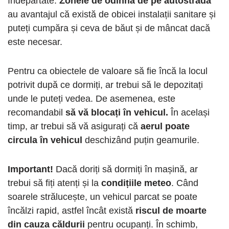
îndepărtate.
Zonele de odihnă de pe autostradă
au avantajul că există de obicei instalații sanitare și
puteți cumpăra și ceva de băut și de mâncat dacă
este necesar.
Pentru ca obiectele de valoare să fie încă la locul
potrivit după ce dormiți, ar trebui să le depozitați
unde le puteți vedea. De asemenea, este
recomandabil
să vă blocați în vehicul.
În același
timp, ar trebui să vă asigurați că
aerul poate
circula în vehicul
deschizând puțin geamurile.
Important!
Dacă doriți să dormiți în mașină, ar
trebui să fiți atenți și la
condițiile meteo
. Când
soarele strălucește, un vehicul parcat se poate
încălzi rapid, astfel încât există
riscul de moarte
din cauza căldurii
pentru ocupanți. În schimb,