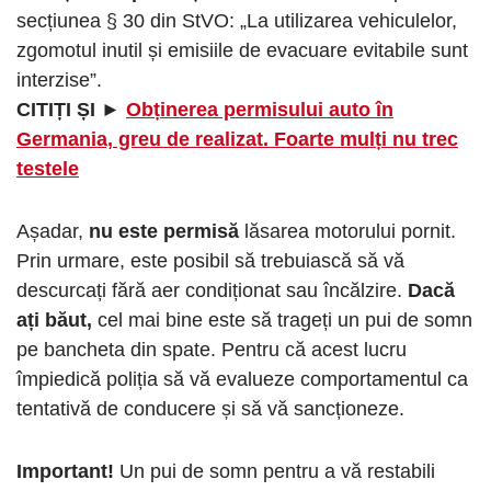
secțiunea § 30 din StVO: „La utilizarea vehiculelor,
zgomotul inutil și emisiile de evacuare evitabile sunt
interzise”.
CITIȚI ȘI ►
Obținerea permisului auto în
Germania, greu de realizat. Foarte mulți nu trec
testele
Așadar,
nu este permisă
lăsarea motorului pornit.
Prin urmare, este posibil să trebuiască să vă
descurcați fără aer condiționat sau încălzire.
Dacă
ați băut,
cel mai bine este să trageți un pui de somn
pe bancheta din spate. Pentru că acest lucru
împiedică poliția să vă evalueze comportamentul ca
tentativă de conducere și să vă sancționeze.
Important!
Un pui de somn pentru a vă restabili