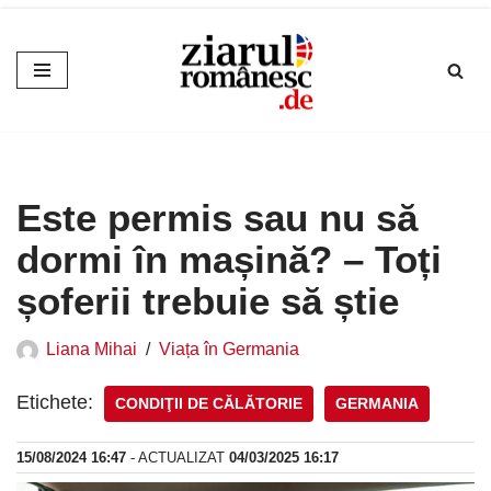
Sari
la
conținut
Este permis sau nu să
dormi în mașină? – Toți
șoferii trebuie să știe
Liana Mihai
Viața în Germania
Etichete:
CONDIŢII DE CĂLĂTORIE
GERMANIA
15/08/2024 16:47
- ACTUALIZAT
04/03/2025 16:17