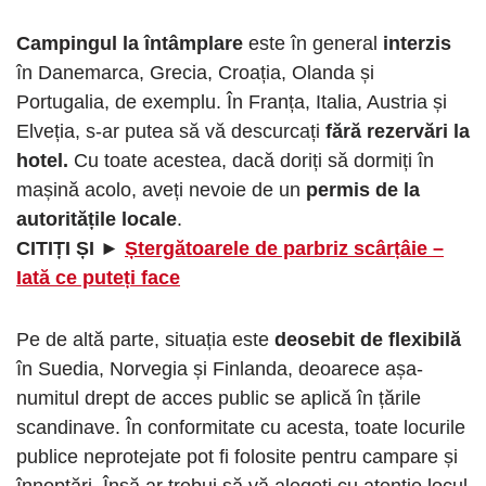
Campingul la întâmplare
este în general
interzis
în Danemarca, Grecia, Croația, Olanda și
Portugalia, de exemplu. În Franța, Italia, Austria și
Elveția, s-ar putea să vă descurcați
fără rezervări la
hotel.
Cu toate acestea, dacă doriți să dormiți în
mașină acolo, aveți nevoie de un
permis de la
autoritățile locale
.
CITIȚI ȘI ►
Ștergătoarele de parbriz scârțâie –
Iată ce puteți face
Pe de altă parte, situația este
deosebit de flexibilă
în Suedia, Norvegia și Finlanda, deoarece așa-
numitul drept de acces public se aplică în țările
scandinave. În conformitate cu acesta, toate locurile
publice neprotejate pot fi folosite pentru campare și
înnoptări. Însă ar trebui să vă alegeți cu atenție locul