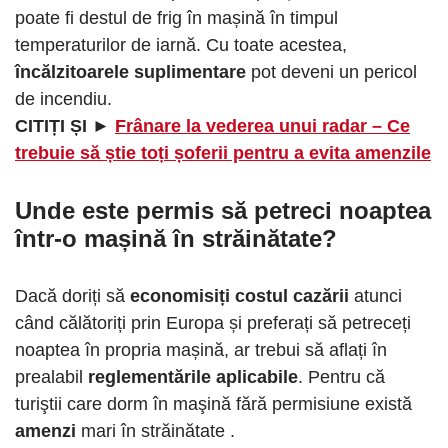
poate fi destul de frig în mașină în timpul
temperaturilor de iarnă. Cu toate acestea,
încălzitoarele suplimentare
pot deveni un pericol
de incendiu.
CITIȚI ȘI ►
Frânare la vederea unui radar – Ce
trebuie să știe toți șoferii pentru a evita amenzile
Unde este permis să petreci noaptea
într-o mașină în străinătate?
Dacă doriți să
economisiți costul cazării
atunci
când călătoriți prin Europa și preferați să petreceți
noaptea în propria mașină, ar trebui să aflați în
prealabil
reglementările aplicabile
. Pentru că
turiştii care dorm în maşină fără permisiune există
amenzi
mari în străinătate .