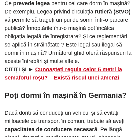
Ce
prevede legea
pentru cei care dorm în mașină?
De exemplu, Legea privind circulația
rutieră (StVO)
vă permite să trageți un pui de somn într-o parcare
publică? Înnoptările într-o mașină pot încălca
obligația legală de înregistrare? Și ce reglementări
se aplică în străinătate ? Este legal sau ilegal să
dormi în mașină? Următorul ghid oferă răspunsuri la
aceste întrebări și multe altele.
CITIȚI ȘI ►
Cunoașteți regula celor 5 metri la
semaforul roșu? – Există riscul unei amenzi
Poți dormi în mașină în Germania?
Dacă doriți să conduceți un vehicul și să evitați
mijloacele de transport în comun, trebuie să aveți
capacitatea de conducere necesară
. Pe lângă