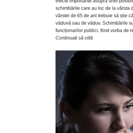
efecte importante asupra unei posibil
schimbările care au loc de la vârsta 
vârstei de 65 de ani trebuie să știe c
văduvă sau de văduv. Schimbările sunt
funcționarilor publici, fiind vorba de 
Continuați să citiți