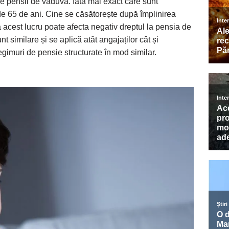
e pensii de văduvă. Iată mai exact care sunt
de 65 de ani. Cine se căsătorește după împlinirea
ă acest lucru poate afecta negativ dreptul la pensia de
 similare și se aplică atât angajaților cât și
regimuri de pensie structurate în mod similar.