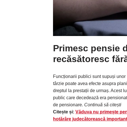
Primesc pensie 
recăsătoresc făr
Funcționarii publici sunt supuși unor
târzie poate avea efecte asupra planif
dreptul la prestații de urmaș. Acest l
public care decedează era pensionat c
de pensionare.
Continuă să citești
Citește și:
Văduva nu primește pen
hotărâre judecătorească important