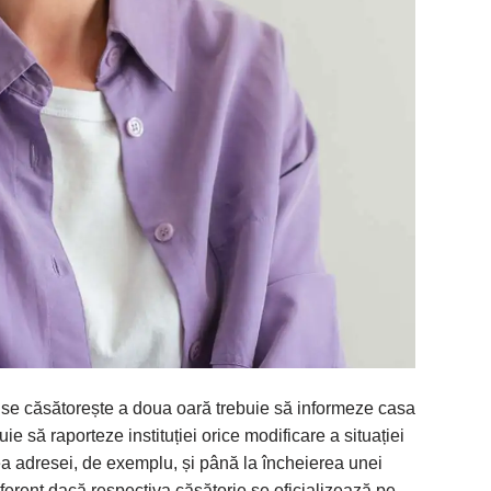
 se căsătorește a doua oară trebuie să informeze casa
e să raporteze instituției orice modificare a situației
a adresei, de exemplu, și până la încheierea unei
diferent dacă respectiva căsătorie se oficializează pe