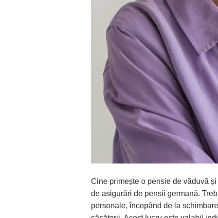
Cine primește o pensie de văduvă și
de asigurări de pensii germană. Trebui
personale, începând de la schimbare
căsătorii. Acest lucru este valabil in