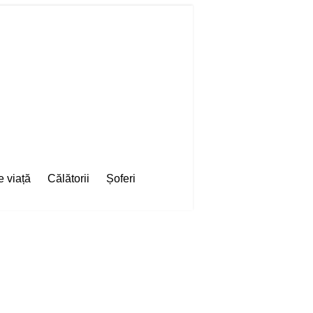
e viață
Călătorii
Șoferi