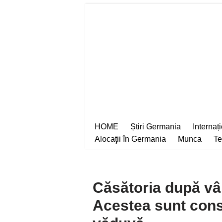
Sari
la
conținut
HOME
Știri Germania
Internaț
Alocaţii în Germania
Munca
Te
Căsătoria după vâr
Acestea sunt cons