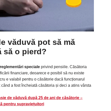
de văduvă pot să mă
ă să o pierd?
reglementări speciale
privind pensiile. Căsătoria
icării financiare, deoarece e posibil să nu existe
ucru e valabil pentru o căsătorie dacă funcționarul
ând a fost încheiată căsătoria și deci a atins vârsta
sie de văduvă după 25 de ani de căsătorie –
ă pentru supraviețuitori