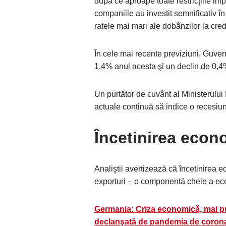
după ce aproape toate restricţiile i
companiile au investit semnificativ în 
ratele mai mari ale dobânzilor la cred
În cele mai recente previziuni, Guve
1,4% anul acesta şi un declin de 0,4%
Un purtător de cuvânt al Ministerulu
actuale continuă să indice o recesiu
Încetinirea econ
Analiştii avertizează că încetinirea
exporturi – o componentă cheie a e
Germania: Criza economică, mai pu
declanşată de pandemia de coron