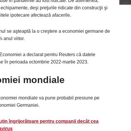
mpuse în pandemie au fost ridicate. De asemenea,
echipamente, deşi preţurile ridicate din construcţii şi
itele ipotecare afectează afacerile.
rnul se aşteaptă la o creştere a economiei germane de
 anul viitor.
i Economiei a declarat pentru Reuters că datele
ne în perioada octombrie 2022-martie 2023.
omiei mondiale
 economiei mondiale va pune probabil presiune pe
conomiei Germaniei.
ţin îngrijorătoare pentru companii decât cea
avirus