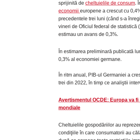
sprijinită de
cheltuielile de consum
. 
economii
europene a crescut cu 0,4% 
precedentele trei luni (când s-a înreg
vineri de Oficiul federal de statistică 
estimau un avans de 0,3%.
În estimarea preliminară publicată lu
0,3% al economiei germane.
În ritm anual, PIB-ul Germaniei a cres
trei din 2022, în timp ce analiştii in
Avertismentul OCDE: Europa va fi 
mondiale
Cheltuielile gospodăriilor au reprezent
condiţiile în care consumatorii au călă