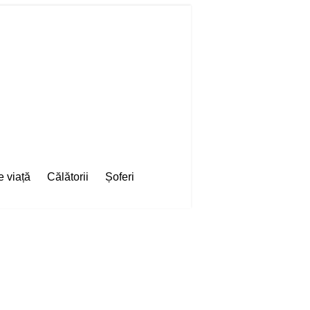
e viață
Călătorii
Șoferi