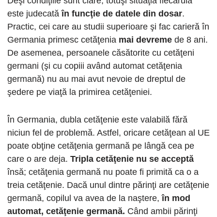
Deşi condiţiile sunt clare, totuşi situaţia fiecăruia
este judecată
în funcţie de datele din dosar
.
Practic, cei care au studii superioare şi fac carieră în
Germania primesc cetăţenia
mai devreme
de 8 ani.
De asemenea, persoanele căsătorite cu cetăţeni
germani (şi cu copiii având automat cetăţenia
germană) nu au mai avut nevoie de dreptul de
şedere pe viaţă la primirea cetăţeniei.
În Germania, dubla cetăţenie este valabilă fără
niciun fel de problemă. Astfel, oricare cetăţean al UE
poate obţine cetăţenia germană pe lângă cea pe
care o are deja.
Tripla cetăţenie nu se acceptă
însă; cetăţenia germană nu poate fi primită ca o a
treia cetăţenie. Dacă unul dintre părinţi are cetăţenie
germană, copilul va avea de la naştere,
în mod
automat, cetăţenie germană.
Când ambii părinţi