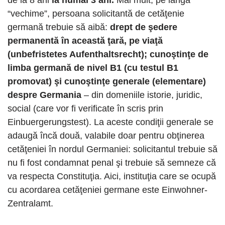
de la 8 ani
la numai 3 ani.
Mai mult, pe lângă
“vechime”, persoana solicitantă de cetăţenie
germană trebuie să aibă:
drept de şedere
permanentă în această ţară, pe viaţă
(unbefristetes Aufenthaltsrecht); cunoştinţe de
limba germană de nivel B1 (cu testul B1
promovat) şi cunoştinţe generale (elementare)
despre Germania
– din domeniile istorie, juridic,
social (care vor fi verificate în scris prin
Einbuergerungstest). La aceste condiţii generale se
adaugă încă două, valabile doar pentru obţinerea
cetăţeniei în nordul Germaniei: solicitantul trebuie să
nu fi fost condamnat penal şi trebuie să semneze că
va respecta Constituţia. Aici, instituţia care se ocupă
cu acordarea cetăţeniei germane este Einwohner-
Zentralamt.