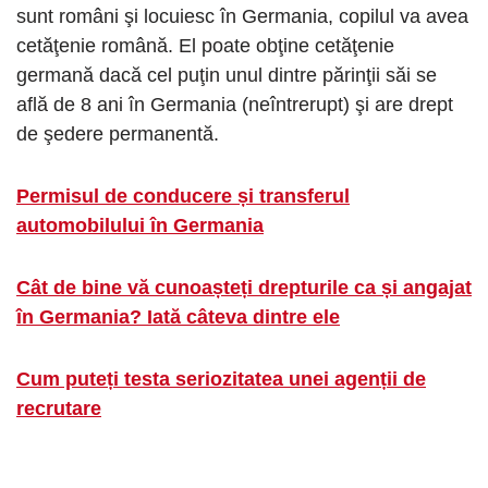
sunt români şi locuiesc în Germania, copilul va avea
cetăţenie română. El poate obţine cetăţenie
germană dacă cel puţin unul dintre părinţii săi se
află de 8 ani în Germania (neîntrerupt) şi are drept
de şedere permanentă.
Permisul de conducere și transferul
automobilului în Germania
Cât de bine vă cunoașteți drepturile ca și angajat
în Germania? Iată câteva dintre ele
Cum puteți testa seriozitatea unei agenții de
recrutare