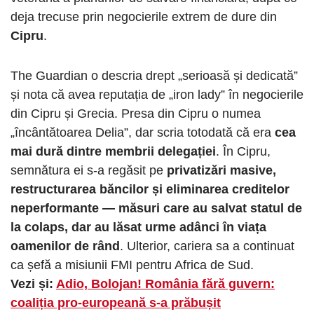
deja trecuse prin negocierile extrem de dure din
Cipru
.
The Guardian o descria drept „serioasă și dedicată”
și nota că avea reputația de „iron lady” în negocierile
din Cipru și Grecia. Presa din Cipru o numea
„încântătoarea Delia”, dar scria totodată că era
cea
mai dură dintre membrii delegației
. În Cipru,
semnătura ei s-a regăsit pe
privatizări masive,
restructurarea băncilor și eliminarea creditelor
neperformante — măsuri care au salvat statul de
la colaps, dar au lăsat urme adânci în viața
oamenilor de rând
. Ulterior, cariera sa a continuat
ca șefă a misiunii FMI pentru Africa de Sud.
Vezi și:
Adio, Bolojan! România fără guvern:
coaliția pro-europeană s-a prăbușit