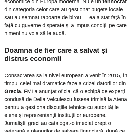
economice din Europa modernă. Nu e un
tehnocrat
din categoria celor care au gestionat bugete locale
sau au semnat rapoarte de birou — ea a stat față în
față cu guverne disperate și a impus condiții pe care
nimeni nu voia să le audă.
Doamna de fier care a salvat și
distrus economii
Consacrarea sa la nivel european a venit în 2015, în
timpul celei mai dramatice faze a crizei datoriilor din
Grecia
. FMI a anunțat oficial că o echipă de experți
condusă de Delia Velculescu fusese trimisă la Atena
pentru a gestiona discuțiile tehnice cu autoritățile
elene și reprezentanții instituțiilor europene.
Jurnaliștii greci au catalogat-o imediat drept o
veterană a planurilor de salvare financiară, după ce