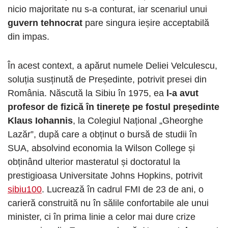
nicio majoritate nu s-a conturat, iar scenariul unui
guvern tehnocrat
pare singura ieșire acceptabilă
din impas.
În acest context, a apărut numele Deliei Velculescu,
soluția susținută de Președinte, potrivit presei din
România. Născută la Sibiu în 1975, ea
l-a avut
profesor de fizică în tinerețe pe fostul președinte
Klaus Iohannis
, la Colegiul Național „Gheorghe
Lazăr”, după care a obținut o bursă de studii în
SUA, absolvind economia la Wilson College și
obținând ulterior masteratul și doctoratul la
prestigioasa Universitate Johns Hopkins, potrivit
sibiu100
. Lucrează în cadrul FMI de 23 de ani, o
carieră construită nu în sălile confortabile ale unui
minister, ci în prima linie a celor mai dure crize