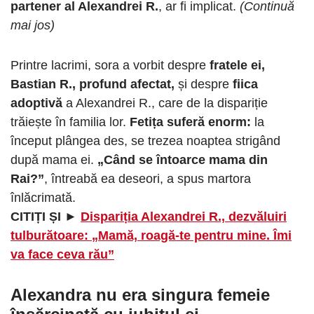
partener al Alexandrei R.
, ar fi implicat.
(Continuă
mai jos)
Printre lacrimi, sora a vorbit despre
fratele ei,
Bastian R., profund afectat,
și despre
fiica
adoptivă
a Alexandrei R., care de la dispariție
trăiește în familia lor.
Fetița suferă enorm:
la
început plângea des, se trezea noaptea strigând
după mama ei.
„Când se întoarce mama din
Rai?”
, întreabă ea deseori, a spus martora
înlăcrimată.
CITIȚI ȘI ►
Dispariția Alexandrei R., dezvăluiri
tulburătoare: „Mamă, roagă-te pentru mine. Îmi
va face ceva rău”
Alexandra nu era singura femeie