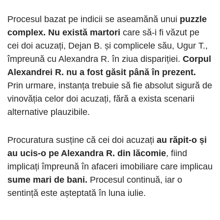
Procesul bazat pe indicii se aseamănă unui
puzzle
complex.
Nu există martori
care să-i fi văzut pe
cei doi acuzați, Dejan B. și complicele său, Ugur T.,
împreună cu Alexandra R. în ziua dispariției.
Corpul
Alexandrei R. nu a fost găsit până în prezent.
Prin urmare, instanța trebuie să fie absolut sigură de
vinovăția celor doi acuzați, fără a exista scenarii
alternative plauzibile.
Procuratura susține că cei doi acuzați
au răpit-o și
au ucis-o pe Alexandra R. din lăcomie
, fiind
implicați împreună în afaceri imobiliare care implicau
sume mari de bani.
Procesul continuă, iar o
sentință este așteptată în luna iulie.