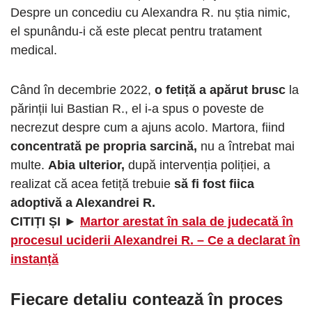
Despre un concediu cu Alexandra R. nu știa nimic,
el spunându-i că este plecat pentru tratament
medical.
Când în decembrie 2022,
o fetiță a apărut brusc
la
părinții lui Bastian R., el i-a spus o poveste de
necrezut despre cum a ajuns acolo. Martora, fiind
concentrată pe propria sarcină,
nu a întrebat mai
multe.
Abia ulterior,
după intervenția poliției, a
realizat că acea fetiță trebuie
să fi fost fiica
adoptivă a Alexandrei R.
CITIȚI ȘI ►
Martor arestat în sala de judecată în
procesul uciderii Alexandrei R. – Ce a declarat în
instanță
Fiecare detaliu contează în proces