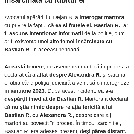
însărcinată cu iubitul ei
Avocatul apărării lui Dejan B.
a interogat martora
cu privire la faptul că
ea și fratele ei, Bastian R., ar
fi ascuns intenționat informații
de la poliție, cum
ar fi existența unei
alte femei însărcinate cu
Bastian R.
în aceeași perioadă.
Această femeie
, de asemenea martoră în proces, a
declarat că
a aflat despre Alexandra R.
și sarcina
ei abia când poliția judiciară a venit să o interogheze
în
ianuarie 2023.
După acest incident, ea
s-a
despărțit imediat de Bastian R.
Martora a declarat
că
nu știa nimic despre relația fericită a lui
Bastian R. cu Alexandra R.
, despre care alți
martori au povestit în proces. În timpul sarcinii ei,
Bastian R. era adesea prezent, deși
părea distant.