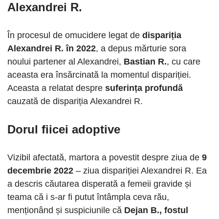
Alexandrei R.
În procesul de omucidere legat de
dispariția
Alexandrei R. în 2022
, a depus mărturie sora
noului partener al Alexandrei,
Bastian R.
, cu care
aceasta era însărcinată la momentul dispariției.
Aceasta a relatat despre
suferința profundă
cauzată de dispariția Alexandrei R.
Dorul fiicei adoptive
Vizibil afectată, martora a povestit despre ziua de
9
decembrie 2022
– ziua dispariției Alexandrei R. Ea
a descris căutarea disperată a femeii gravide și
teama că i s-ar fi putut întâmpla ceva rău,
menționând și suspiciunile că
Dejan B., fostul