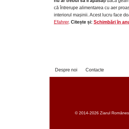
nu ar trebui să îl apăsați
dacă geamu
că întrerupe alimentarea cu aer proa
interiorul mașinii. Acest lucru face 
Efahrer
.
Citește și:
Schimbări în anul
Despre noi
Contacte
© 2014-2026 Ziarul Românesc -