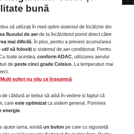
litate bună
ebui să utilizați în mod optim sistemul de încălzire din
ea fluxului de aer
de la încălzitorul pornit direct către
a mai dificilă
. În plus, pentru a preveni acumularea
 util să folosiți
și sistemul de aer condiționat. Pentru
 Cu toate acestea,
conform ADAC
, utilizarea aerului
turi de
peste cinci grade Celsius
. La temperaturi mai
rect.
 Mulți șoferi nu știu ce înseamnă
e căldură ar trebui să aibă în vedere și faptul că
em, care
este optimizat
ca sistem general. Pornirea
 energie.
e ajutor iarna, există
un buton
pe care cu siguranță