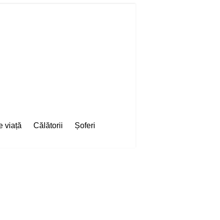
e viață
Călătorii
Șoferi