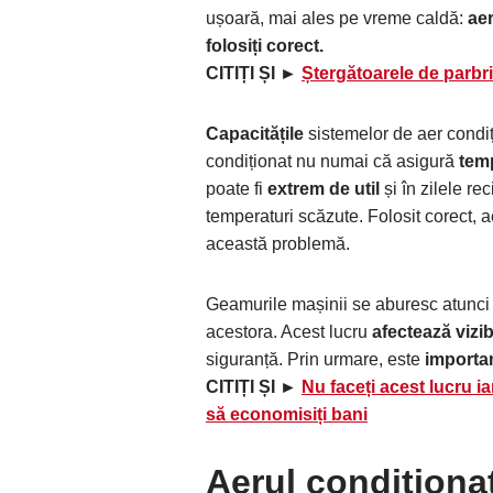
ușoară, mai ales pe vreme caldă:
aer
folosiți corect.
CITIȚI ȘI ►
Ștergătoarele de parbri
Capacitățile
sistemelor de aer condi
condiționat nu numai că asigură
temp
poate fi
extrem de util
și în zilele r
temperaturi scăzute. Folosit corect, a
această problemă.
Geamurile mașinii se aburesc atunc
acestora. Acest lucru
afectează vizib
siguranță. Prin urmare, este
importan
CITIȚI ȘI ►
Nu faceți acest lucru i
să economisiți bani
Aerul condiționat