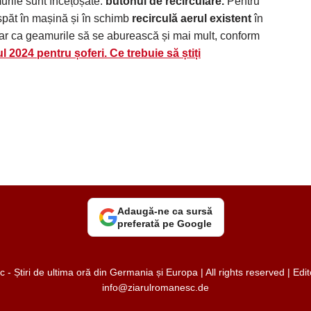
rile sunt încețoșate:
butonul de recirculare.
Pentru
spăt în mașină și în schimb
recirculă aerul existent
în
doar ca geamurile să se aburească și mai mult, conform
 2024 pentru șoferi. Ce trebuie să știți
Adaugă-ne ca sursă
preferată pe Google
 Știri de ultima oră din Germania și Europa | All rights reserved | Ed
info@ziarulromanesc.de