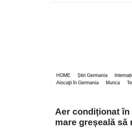
Sari
la
conținut
HOME
Știri Germania
Internaț
Alocaţii în Germania
Munca
Te
Aer condiționat în
mare greșeală să n