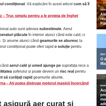
ul condiționat
. Vă explicăm în acest articol
cum să îl
z – Truc simplu pentru a le proteja de îngheț
ționat auto sunt adesea
subestimate.
Aerul
eraturi plăcute
în interior atunci când este cald, ci
eci. Și anume atunci când
geamurile se aburesc
la
erul condiționat poate oferi rapid
o soluție
pentru
i când
aerul cald și umed ajunge pe
suprafața rece a
ilitatea
șoferului și poate deveni un
risc real
pentru
t să curățați rapid
geamurile aburite.
arna – Ați putea distruge motorul mașinii încercând
 asigură aer curat și