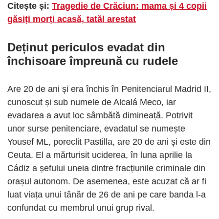
Citește și:
Tragedie de Crăciun: mama și 4 copii
găsiți morți acasă, tatăl arestat
Deținut periculos evadat din
închisoare împreună cu rudele
Are 20 de ani și era închis în Penitenciarul Madrid II,
cunoscut și sub numele de Alcalá Meco, iar
evadarea a avut loc sâmbătă dimineață. Potrivit
unor surse penitenciare, evadatul se numește
Yousef ML, poreclit Pastilla, are 20 de ani și este din
Ceuta. El a mărturisit uciderea, în luna aprilie la
Cádiz a șefului uneia dintre fracțiunile criminale din
orașul autonom. De asemenea, este acuzat că ar fi
luat viața unui tânăr de 26 de ani pe care banda l-a
confundat cu membrul unui grup rival.