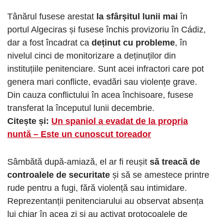
Tânărul fusese arestat
la sfârșitul lunii mai
în
portul Algeciras și fusese închis provizoriu în Cádiz,
dar a fost încadrat ca
deținut cu probleme
, în
nivelul cinci de monitorizare a deținuților din
instituțiile penitenciare. Sunt acei infractori care pot
genera mari conflicte, evadări sau violențe grave.
Din cauza conflictului în acea închisoare, fusese
transferat la începutul lunii decembrie.
Citește și:
Un spaniol a evadat de la propria
nuntă – Este un cunoscut toreador
Sâmbătă după-amiază, el ar fi reușit
să treacă de
controalele de securitate
și să se amestece printre
rude pentru a fugi, fără violență sau intimidare.
Reprezentanții penitenciarului au observat absența
lui chiar în acea zi și au activat protocoalele de