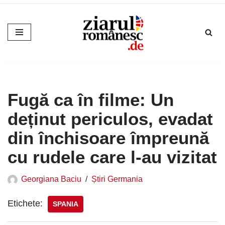
Sari
la
conținut
Fugă ca în filme: Un
deținut periculos, evadat
din închisoare împreună
cu rudele care l-au vizitat
Georgiana Baciu
Știri Germania
Etichete:
SPANIA