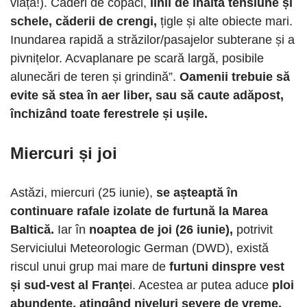
viață!). Căderi de copaci,
linii de înaltă tensiune și
schele, căderii de crengi,
țigle și alte obiecte mari.
Inundarea rapidă a străzilor/pasajelor subterane și a
pivnițelor. Acvaplanare pe scară largă, posibile
alunecări de teren și grindină”.
Oamenii trebuie să
evite să stea în aer liber, sau să caute adăpost,
închizând toate ferestrele și ușile.
Miercuri și joi
Astăzi, miercuri (25 iunie),
se așteaptă în
continuare rafale izolate de furtună la Marea
Baltică.
Iar în
noaptea de joi (26 iunie),
potrivit
Serviciului Meteorologic German (DWD), există
riscul unui grup mai mare de
furtuni dinspre vest
și sud-vest al Franțe
i. Acestea ar putea aduce
ploi
abundente, atingând niveluri severe de vreme.