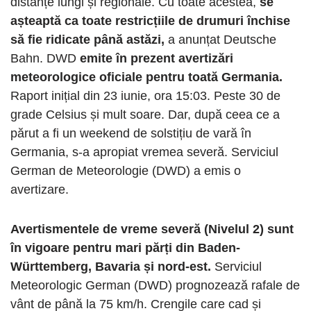
distanțe lungi și regionale. Cu toate acestea,
se
așteaptă ca toate restricțiile de drumuri închise
să fie ridicate până astăzi,
a anunțat Deutsche
Bahn. DWD
emite în prezent avertizări
meteorologice oficiale pentru toată Germania.
Raport inițial din 23 iunie, ora 15:03. Peste 30 de
grade Celsius și mult soare. Dar, după ceea ce a
părut a fi un weekend de solstițiu de vară în
Germania, s-a apropiat vremea severă. Serviciul
German de Meteorologie (DWD) a emis o
avertizare.
Avertismentele de vreme severă (Nivelul 2) sunt
în vigoare pentru mari părți din Baden-
Württemberg, Bavaria și nord-est.
Serviciul
Meteorologic German (DWD) prognozează rafale de
vânt de până la 75 km/h. Crengile care cad și