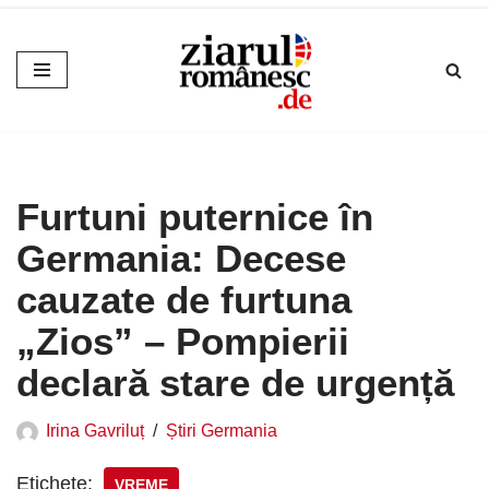
Sari
la
conținut
Furtuni puternice în
Germania: Decese
cauzate de furtuna
„Zios” – Pompierii
declară stare de urgență
Irina Gavriluț
Știri Germania
Etichete:
VREME