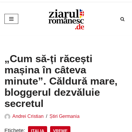
Sari
la
conținut
„Cum să-ți răcești
mașina în câteva
minute”. Căldură mare,
bloggerul dezvăluie
secretul
Andrei Cristian
Știri Germania
Etichete:
ITALIA
VREME