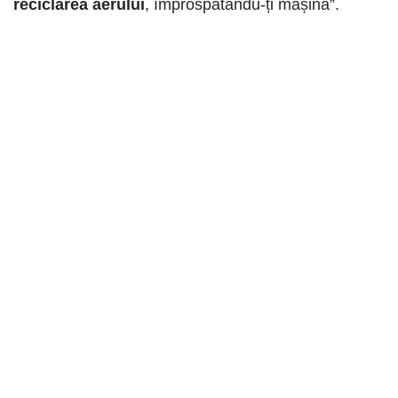
reciclarea aerului
, împrospătându-ți mașina”.