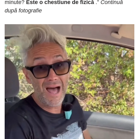
minute?
Este o chestiune de fizică
.”
Continuă
după fotografie