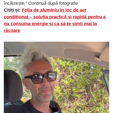
încălzește.”
Continuă după fotografie
Citiți și:
Folia de aluminiu în loc de aer
condiționat – soluția practică și rapidă pentru a
nu consuma energie și ca să te simți mai la
răcoare