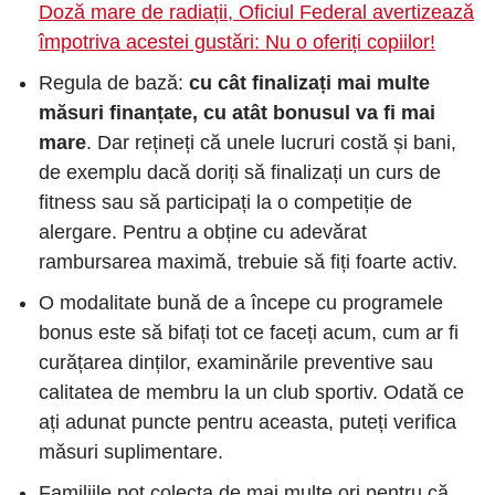
Doză mare de radiații, Oficiul Federal avertizează
împotriva acestei gustări: Nu o oferiți copiilor!
Regula de bază:
cu cât finalizați mai multe
măsuri finanțate, cu atât bonusul va fi mai
mare
. Dar rețineți că unele lucruri costă și bani,
de exemplu dacă doriți să finalizați un curs de
fitness sau să participați la o competiție de
alergare. Pentru a obține cu adevărat
rambursarea maximă, trebuie să fiți foarte activ.
O modalitate bună de a începe cu programele
bonus este să bifați tot ce faceți acum, cum ar fi
curățarea dinților, examinările preventive sau
calitatea de membru la un club sportiv. Odată ce
ați adunat puncte pentru aceasta, puteți verifica
măsuri suplimentare.
Familiile pot colecta de mai multe ori pentru că