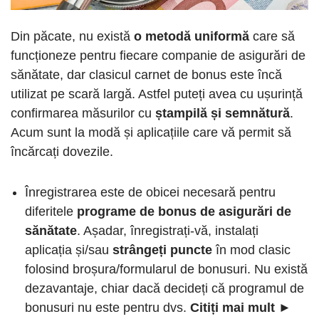
Din păcate, nu există
o metodă uniformă
care să
funcționeze pentru fiecare companie de asigurări de
sănătate, dar clasicul carnet de bonus este încă
utilizat pe scară largă. Astfel puteți avea cu ușurință
confirmarea măsurilor cu
ștampilă și semnătură
.
Acum sunt la modă și aplicațiile care vă permit să
încărcați dovezile.
Înregistrarea este de obicei necesară pentru
diferitele
programe de bonus de asigurări de
sănătate
. Așadar, înregistrați-vă, instalați
aplicația și/sau
strângeți puncte
în mod clasic
folosind broșura/formularul de bonusuri. Nu există
dezavantaje, chiar dacă decideți că programul de
bonusuri nu este pentru dvs.
Citiți mai mult
►