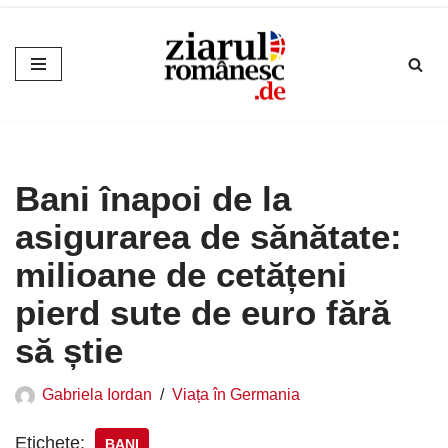
Sari
la
conținut
Bani înapoi de la
asigurarea de sănătate:
milioane de cetățeni
pierd sute de euro fără
să știe
Gabriela Iordan
Viața în Germania
Etichete:
BANI