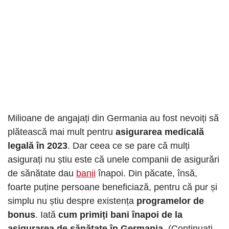
Milioane de angajați din Germania au fost nevoiți să
plătească mai mult pentru
asigurarea medicală
legală în 2023
. Dar ceea ce se pare că mulți
asigurați nu știu este că unele companii de asigurări
de sănătate dau
banii
înapoi. Din păcate, însă,
foarte puține persoane beneficiază, pentru că pur și
simplu nu știu despre existența
programelor de
bonus
. Iată
cum primiți bani înapoi de la
asigurarea de sănătate în Germania
. (Continuați