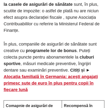
la casele de asigurări de sănătate
sunt, în plus,
scutite de impozite: o astfel de plată nu are niciun
efect asupra declarației fiscale , spune Asociația
Contribuabililor cu referire la Ministerul Federal de
Finanțe.
În plus, companiile de asigurări de sănătate sunt
creative cu
programele lor de bonus
. Puteți
colecta puncte pentru abonamentele la
cluburi
sportive
, măsuri medicale preventive, îngrijiri
dentare sau examinări preventive.
Citiți și ►
Alocația familială în Germania: acești angajați
primesc sute de euro în plus pentru copii în
fiecare lună
Comapnie de asigurări de
Recompensă în