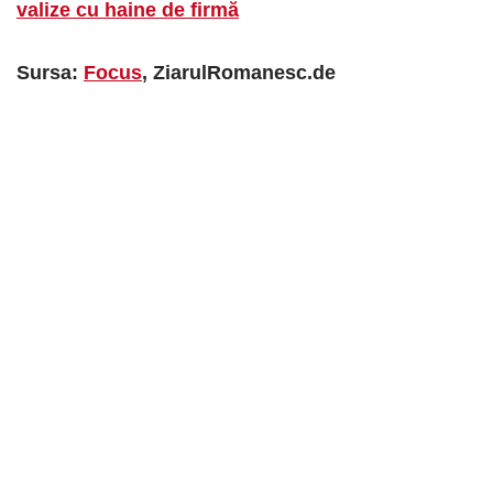
valize cu haine de firmă
Sursa:
Focus
, ZiarulRomanesc.de