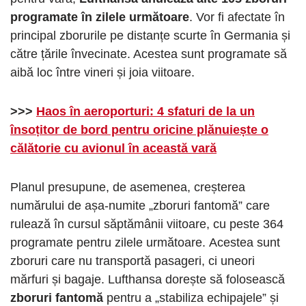
programate în zilele următoare
. Vor fi afectate în
principal zborurile pe distanțe scurte în Germania și
către țările învecinate. Acestea sunt programate să
aibă loc între vineri și joia viitoare.
>>>
Haos în aeroporturi: 4 sfaturi de la un
însoțitor de bord pentru oricine plănuiește o
călătorie cu avionul în această vară
Planul presupune, de asemenea, creșterea
numărului de așa-numite „zboruri fantomă” care
rulează în cursul săptămânii viitoare, cu peste 364
programate pentru zilele următoare. Acestea sunt
zboruri care nu transportă pasageri, ci uneori
mărfuri și bagaje. Lufthansa dorește să folosească
zboruri fantomă
pentru a „stabiliza echipajele” și