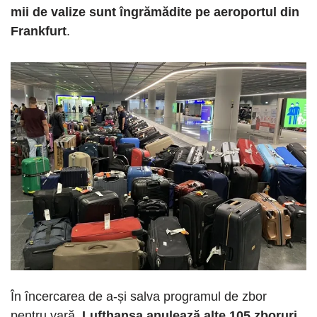
mii de valize sunt îngrămădite pe aeroportul din
Frankfurt
.
În încercarea de a-și salva programul de zbor
pentru vară,
Lufthansa anulează alte 105 zboruri