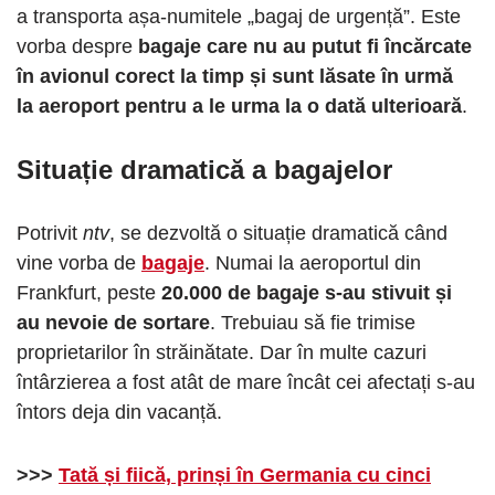
a transporta așa-numitele „bagaj de urgență”. Este
vorba despre
bagaje care nu au putut fi încărcate
în avionul corect la timp și sunt lăsate în urmă
la aeroport pentru a le urma la o dată ulterioară
.
Situație dramatică a bagajelor
Potrivit
ntv
, se dezvoltă o situație dramatică când
vine vorba de
bagaje
. Numai la aeroportul din
Frankfurt, peste
20.000 de bagaje s-au stivuit și
au nevoie de sortare
. Trebuiau să fie trimise
proprietarilor în străinătate. Dar în multe cazuri
întârzierea a fost atât de mare încât cei afectați s-au
întors deja din vacanță.
>>>
Tată și fiică, prinși în Germania cu cinci