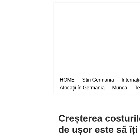
Sari
la
conținut
HOME
Știri Germania
Internaț
Alocaţii în Germania
Munca
Te
Creșterea costuri
de ușor este să îți