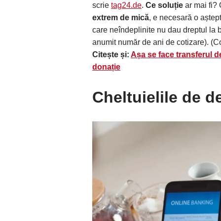
scrie
tag24.de
.
Ce soluție
ar mai fi?
extrem de mică
, e necesară o aștep
care neîndeplinite nu dau dreptul la
anumit număr de ani de cotizare). (Con
Citește și:
Așa se face transferul d
donație
Cheltuielile de d