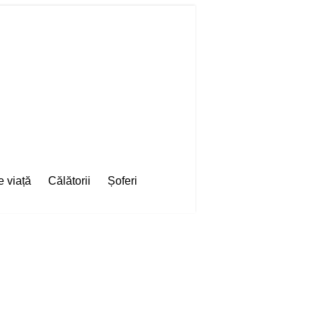
e viață
Călătorii
Șoferi