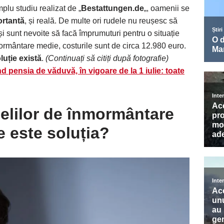
plu studiu realizat de „
Bestattungen.de
„, oamenii se
ortantă
, și reală. De multe ori rudele nu reușesc să
i sunt nevoite să facă împrumuturi pentru o situație
nmormântare medie, costurile sunt de circa 12.980 euro.
luție există
.
(Continuați să citiți după fotografie)
d pensia de văduvă, în vigoare de la 1 iulie: toate
ielilor de înmormântare
e este soluția?