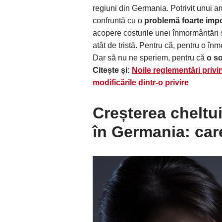
regiuni din Germania. Potrivit unui am
confruntă cu o
problemă foarte imp
acopere costurile unei înmormântări ș
atât de tristă. Pentru că, pentru o î
Dar să nu ne speriem, pentru că
o so
Citește și:
Noile reglementări privin
modificările dintr-o privire
Creșterea cheltu
în Germania
: car