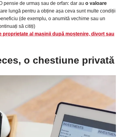
 O pensie de urmaș sau de orfan: dar au
o valoare
tare lungă pentru a obține așa ceva sunt multe condiții
 beneficiu (de exemplu, o anumită vechime sau un
tinuați să citiți)
e proprietate al mașinii după moștenire, divorț sau
eces, o chestiune privată