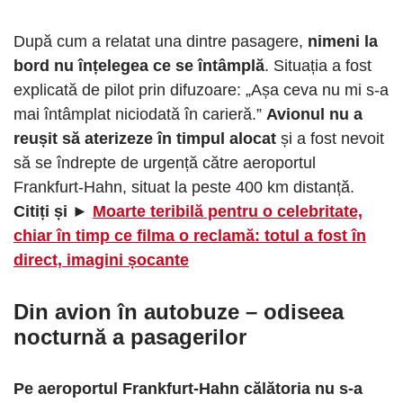
După cum a relatat una dintre pasagere,
nimeni la
bord nu înțelegea ce se întâmplă
. Situația a fost
explicată de pilot prin difuzoare: „Așa ceva nu mi s-a
mai întâmplat niciodată în carieră.”
Avionul nu a
reușit să aterizeze în timpul alocat
și a fost nevoit
să se îndrepte de urgență către aeroportul
Frankfurt-Hahn, situat la peste 400 km distanță.
Citiți și ►
Moarte teribilă pentru o celebritate,
chiar în timp ce filma o reclamă: totul a fost în
direct, imagini șocante
Din avion în autobuze – odiseea
nocturnă a pasagerilor
Pe aeroportul Frankfurt-Hahn călătoria nu s-a