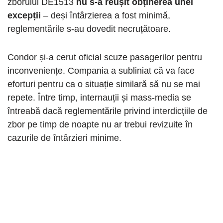
zborului DE1513
nu s-a reușit obținerea unei
excepții
– deși întârzierea a fost minimă,
reglementările s-au dovedit necruțătoare.
Condor și-a cerut oficial scuze pasagerilor pentru
inconveniențe. Compania a subliniat că va face
eforturi pentru ca o situație similară să nu se mai
repete. Între timp, internauții și mass-media se
întreabă dacă reglementările privind interdicțiile de
zbor pe timp de noapte nu ar trebui revizuite în
cazurile de întârzieri minime.