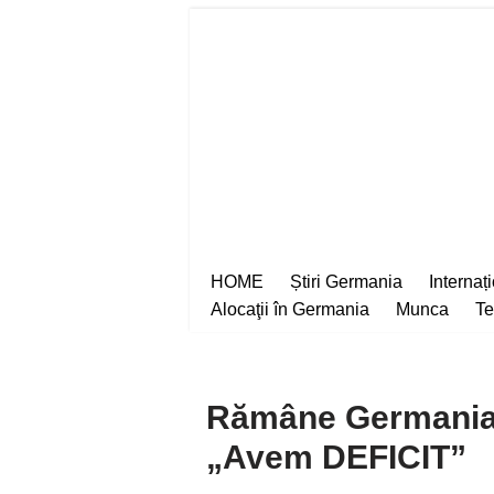
Sari
la
conținut
HOME
Știri Germania
Internaț
Alocaţii în Germania
Munca
Te
Rămâne Germania f
„Avem DEFICIT”