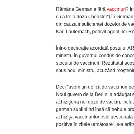
Rămâne Germania fără
vaccinuri
? I
cu a treia doză („booster”) în Germani
din cauza insuficienţei dozelor de vac
Karl Lauterbach, potrivit agenţiilor R
Într-o declaraţie acordată postului A
ministru în guvernul condus de cance
stocului de vaccinuri. Rezultatul acest
spus noul ministru, acuzând moştenir
Deci ”avem un deficit de vaccinuri pe
Noul guvern de la Berlin, a adăugat e
achiziţiona noi doze de vaccin, inclus
german subliniind însă că trebuie pr
achiziţia vaccinurilor este gestionat
pozitive în zilele următoare”, s-a arăt