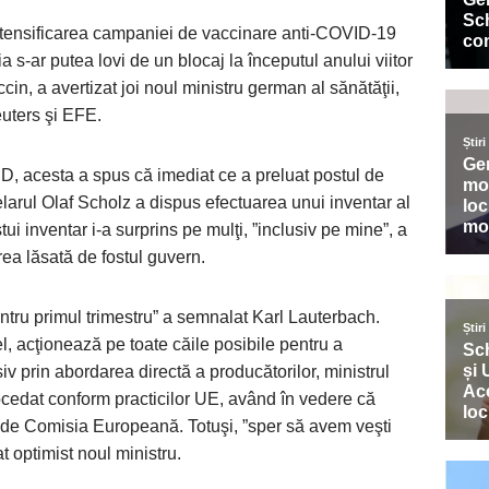
ntensificarea campaniei de vaccinare anti-COVID-19
a s-ar putea lovi de un blocaj la începutul anului viitor
cin, a avertizat joi noul ministru german al sănătăţii,
euters şi EFE.
RD, acesta a spus că imediat ce a preluat postul de
larul Olaf Scholz a dispus efectuarea unui inventar al
ui inventar i-a surprins pe mulţi, ”inclusiv pe mine”, a
ea lăsată de fostul guvern.
ntru primul trimestru” a semnalat Karl Lauterbach.
l, acţionează pe toate căile posibile pentru a
iv prin abordarea directă a producătorilor, ministrul
ocedat conform practicilor UE, având în vedere că
ă de Comisia Europeană. Totuşi, ”sper să avem veşti
at optimist noul ministru.