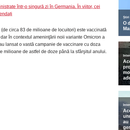
strate într-o singură zi în Germania. În viitor, cei
endați
(de circa 83 de milioane de locuitori) este vaccinată
r în contextul ameninţării noii variante Omicron a
 au lansat o vastă campanie de vaccinare cu doza
e milioane de astfel de doze până la sfârşitul anului.