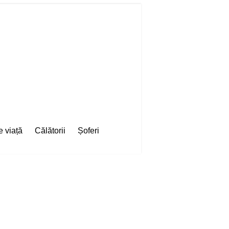
e viață
Călătorii
Șoferi