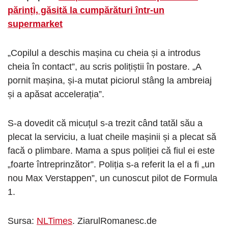
părinți, găsită la cumpărături într-un
supermarket
„Copilul a deschis mașina cu cheia și a introdus
cheia în contact”, au scris polițiștii în postare. „A
pornit mașina, și-a mutat piciorul stâng la ambreiaj
și a apăsat accelerația”.
S-a dovedit că micuțul s-a trezit când tatăl său a
plecat la serviciu, a luat cheile mașinii și a plecat să
facă o plimbare. Mama a spus poliției că fiul ei este
„foarte întreprinzător”. Poliția s-a referit la el a fi „un
nou Max Verstappen”, un cunoscut pilot de Formula
1.
Sursa:
NLTimes
. ZiarulRomanesc.de