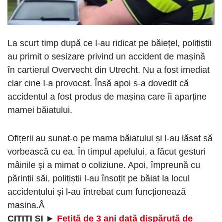
La scurt timp după ce l-au ridicat pe băiețel, polițiștii
au primit o sesizare privind un accident de mașină
în cartierul Overvecht din Utrecht. Nu a fost imediat
clar cine l-a provocat. Însă apoi s-a dovedit că
accidentul a fost produs de mașina care îi aparține
mamei băiatului.
Ofițerii au sunat-o pe mama băiatului și l-au lăsat să
vorbească cu ea. În timpul apelului, a făcut gesturi
mâinile și a mimat o coliziune. Apoi, împreună cu
părinții săi, polițiștii l-au însoțit pe băiat la locul
accidentului și l-au întrebat cum funcționează
mașina.Â
CITIȚI ȘI ►
Fetiță de 3 ani dată dispărută de