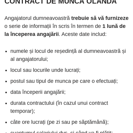
CONTRACT DE MUNCĂ OLANDA
Angajatorul dumneavoastră
trebuie să vă furnizeze
o serie de informații în scris în termen de
1 lună de
la începerea angajării
. Aceste date includ:
numele și locul de reședință al dumneavoastră și
al angajatorului;
locul sau locurile unde lucrați;
postul sau tipul de munca pe care o efectuați;
data începerii angajării;
durata contractului (în cazul unui contract
temporar);
câte ore lucrați (pe zi sau pe săptămână);
cuantumul salariului dvs. și când va fi plătit;