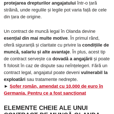
protejarea drepturilor angajatului
într-o țară
străină, unde regulile și legile pot varia față de cele
din țara de origine.
Un contract de muncă legal în Olanda devine
esențial din mai multe motive
. În primul rând,
oferă siguranță și claritate cu privire la
condițiile de
muncă, salariu și alte avantaje
. În plus, acest tip
de contract servește ca
dovadă a angajării
și poate
fi folosit în caz de dispute sau neînțelegeri. Fără un
contract legal, angajatul poate deveni
vulnerabil la
exploatări
sau tratamente nedrepte.
►
Șofer român, amendat cu 10.000 de euro în
Germania. Pentru ce a fost sancționat
ELEMENTE CHEIE ALE UNUI