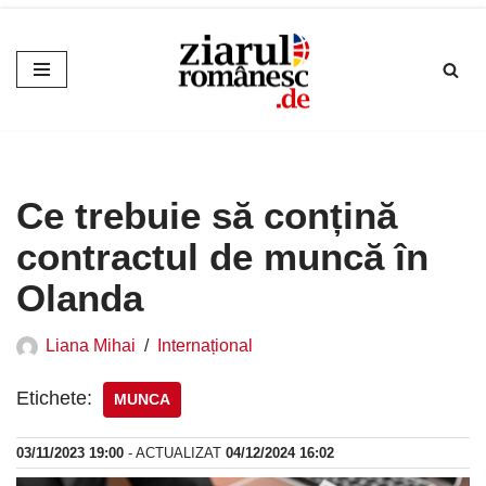
Sari
la
conținut
Ce trebuie să conțină
contractul de muncă în
Olanda
Liana Mihai
Internațional
Etichete:
MUNCA
03/11/2023 19:00
- ACTUALIZAT
04/12/2024 16:02