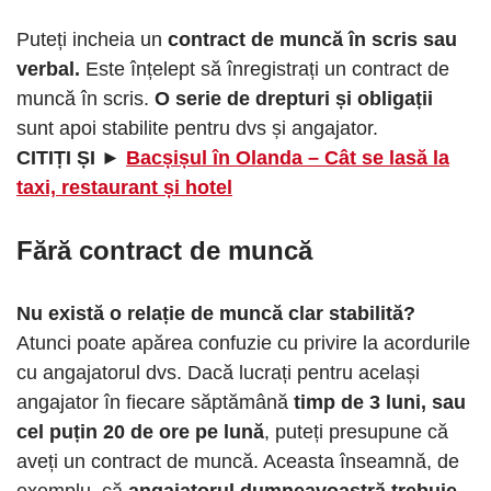
Puteți incheia un
contract de muncă în scris sau
verbal.
Este înțelept să înregistrați un contract de
muncă în scris.
O serie de drepturi și obligații
sunt apoi stabilite pentru dvs și angajator.
CITIȚI ȘI ►
Bacșișul în Olanda – Cât se lasă la
taxi, restaurant și hotel
Fără contract de muncă
Nu există o relație de muncă clar stabilită?
Atunci poate apărea confuzie cu privire la acordurile
cu angajatorul dvs. Dacă lucrați pentru același
angajator în fiecare săptămână
timp de 3 luni, sau
cel puțin 20 de ore pe lună
, puteți presupune că
aveți un contract de muncă. Aceasta înseamnă, de
exemplu, că
angajatorul dumneavoastră trebuie