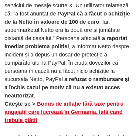
serviciul de mesaje scurte X. Un utilizator relatează
că: ”a fost anunțat de
PayPal că a făcut o achiziție
de la Netto în valoare de 100 de euro
. Iar,
supermarketul Netto era la două ore și jumătate
distanță de casa lui.” Persoana afectată
a raportat
imediat problema poliției
, a informat Netto despre
incident și a depus un dosar de protecție a
cumpărătorului la PayPal. În ciuda dovezilor că
persoana în cauză nu a făcut nicio achiziție la
sucursala Netto, PayPal
a refuzat o rambursare și
a închis cazul pe motiv că nu a existat acces
neautorizat
.
Citește și: >
Bonus de inflație fără taxe pentru
angajații care lucrează în Germania. Iată când
trebuie plătit