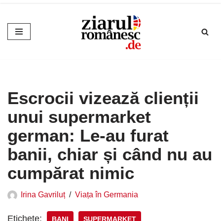
Sari
la
conținut
Escrocii vizează clienții
unui supermarket
german: Le-au furat
banii, chiar și când nu au
cumpărat nimic
Irina Gavriluț
Viața în Germania
Etichete:
BANI
SUPERMARKET