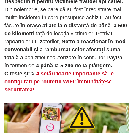
Despăgubiri pentru victimele fraudei aplicației.
Din noiembrie, se pare că au fost înregistrate mai
multe incidente în care presupuse achiziții au fost
făcute
în orașe aflate la o distanță de până la 500
de kilometri
față de locația victimelor. Potrivit
rapoartelor utilizatorilor,
Netto a reacționat în mod
convenabil și a rambursat celor afectați suma
totală
a achiziției neautorizate în contul lor PayPal
în termen de
4 până la 5 zile de la plângere.
Citește și: >
4 setări foarte importante să le
configurați pe routerul WiFi: Îmbunătățesc
securitatea!