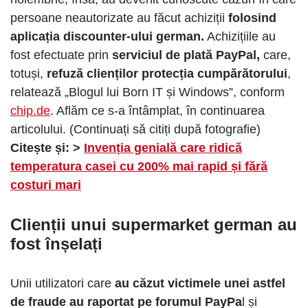
persoane neautorizate au făcut achiziții
folosind
aplicația discounter-ului german.
Achizițiile au
fost efectuate prin
serviciul de plată PayPal,
care,
totuși,
refuză clienților protecția cumpărătorului
,
relatează „Blogul lui Born IT și Windows”, conform
chip.de
. Aflăm ce s-a întâmplat, în continuarea
articolului. (Continuați să citiți după fotografie)
Citește și: >
Invenția genială care ridică
temperatura casei cu 200% mai rapid și fără
costuri mari
Clienții unui supermarket german au
fost înșelați
Unii utilizatori care
au căzut victimele unei astfel
de fraude au raportat pe forumul PayPa
l și