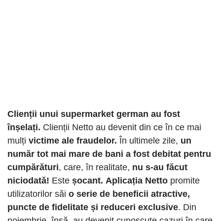
Clienții unui supermarket german au fost
înșelați.
Clienții Netto au devenit din ce în ce mai
mulți
victime ale fraudelor.
În ultimele zile,
un
număr tot mai mare de bani a fost debitat pentru
cumpărături
, care, în realitate,
nu s-au făcut
niciodată!
Este
șocant.
Aplicația Netto
promite
utilizatorilor săi
o serie de beneficii atractive,
puncte de fidelitate și reduceri exclusive
. Din
noiembrie, însă, au devenit cunoscute cazuri în care