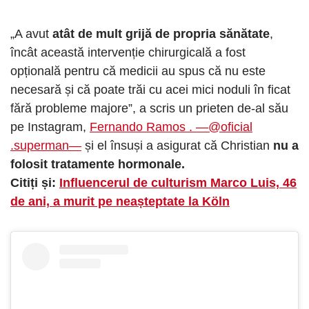
„A avut
atât de mult grijă de propria sănătate
,
încât această intervenție chirurgicală a fost
opțională pentru că medicii au spus că nu este
necesară și că poate trăi cu acei mici noduli în ficat
fără probleme majore”, a scris un prieten de-al său
pe Instagram,
Fernando Ramos . —@oficial
.superman—
și el însuși a asigurat că Christian
nu a
folosit tratamente hormonale.
Citiți și:
Influencerul de culturism Marco Luis, 46
de ani, a murit pe neașteptate la Köln