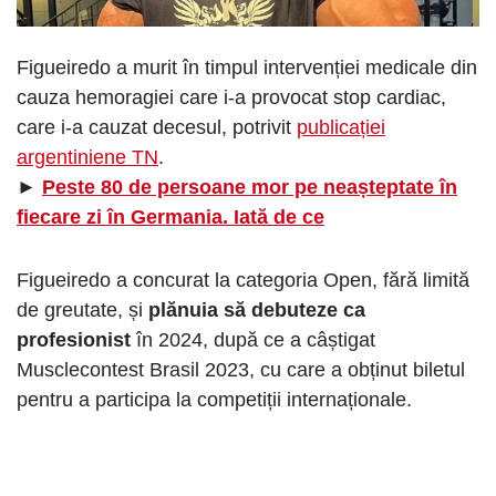
Figueiredo a murit în timpul intervenției medicale din
cauza hemoragiei care i-a provocat stop cardiac,
care i-a cauzat decesul, potrivit
publicației
argentiniene TN
.
►
Peste 80 de persoane mor pe neașteptate în
fiecare zi în Germania. Iată de ce
Figueiredo a concurat la categoria Open, fără limită
de greutate, și
plănuia să debuteze ca
profesionist
în 2024, după ce a câștigat
Musclecontest Brasil 2023, cu care a obținut biletul
pentru a participa la competiții internaționale.