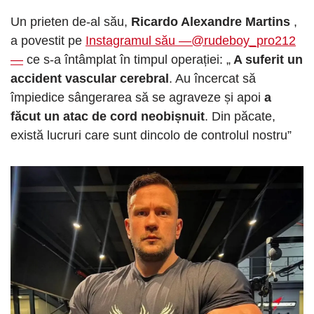
Un prieten de-al său,
Ricardo Alexandre Martins
,
a povestit pe
Instagramul său —@rudeboy_pro212
—
ce s-a întâmplat în timpul operației: „
A suferit un
accident vascular cerebral
. Au încercat să
împiedice sângerarea să se agraveze și apoi
a
făcut un atac de cord neobișnuit
. Din păcate,
există lucruri care sunt dincolo de controlul nostru”