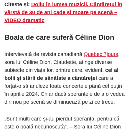
Citește și:
Doliu în lumea muzicii. Cântărețul în
vârstă de 30 de ani cade și moare pe scenă –
VIDEO dramatic
Boala de care suferă Céline Dion
Intervievată de revista canadiană
Quebec 7jours
,
sora lui Céline Dion, Claudette, atinge diverse
subiecte din viața lor, printre care, evident,
cel al
bolii și stării de sănătate a cântăreței
care a
forțat-o să anuleze toate concertele până cel puțin
în aprilie 2024. Chiar dacă speranțele de a o vedea
din nou pe scenă se diminuează pe zi ce trece.
„Sunt mulți care și-au pierdut speranța, pentru că
este o boală necunoscută”. – Sora lui Céline Dion