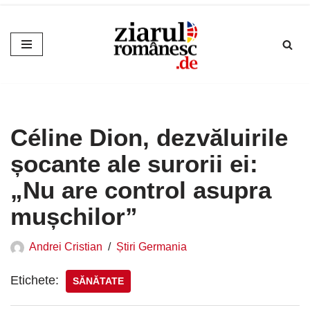
Sari
la
conținut
Céline Dion, dezvăluirile
șocante ale surorii ei:
„Nu are control asupra
mușchilor”
Andrei Cristian
Știri Germania
Etichete:
SĂNĂTATE