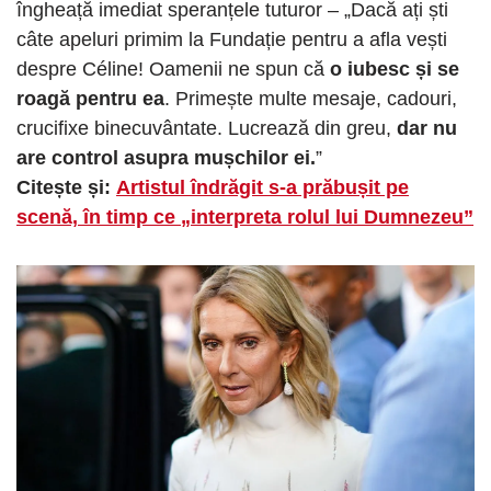
îngheață imediat speranțele tuturor – „Dacă ați ști
câte apeluri primim la Fundație pentru a afla vești
despre Céline! Oamenii ne spun că
o iubesc și se
roagă pentru ea
. Primește multe mesaje, cadouri,
crucifixe binecuvântate. Lucrează din greu,
dar nu
are control asupra mușchilor ei.
”
Citește și:
Artistul îndrăgit s-a prăbușit pe
scenă, în timp ce „interpreta rolul lui Dumnezeu”