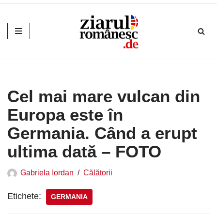
Sari
la
conținut
Cel mai mare vulcan din
Europa este în
Germania. Când a erupt
ultima dată – FOTO
Gabriela Iordan
Călătorii
Etichete:
GERMANIA