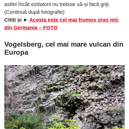
astfel încât vizitatorii nu trebuie să-și facă griji.
(Continuă după fotografie)
Citiți și ►
Acesta este cel mai frumos oraș mic
din Germania – FOTO
Vogelsberg, cel mai mare vulcan din
Europa