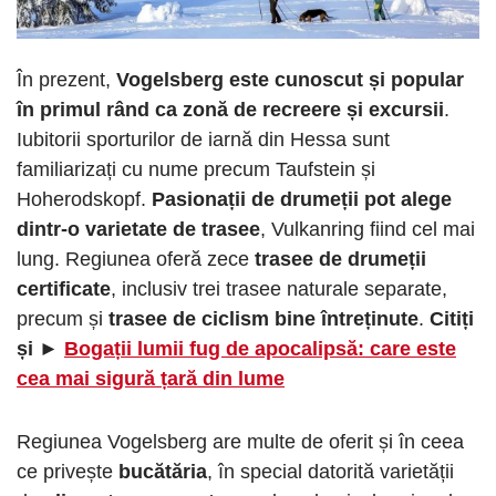
În prezent,
Vogelsberg este cunoscut și popular
în primul rând ca zonă de recreere și excursii
.
Iubitorii sporturilor de iarnă din Hessa sunt
familiarizați cu nume precum Taufstein și
Hoherodskopf.
Pasionații de drumeții pot alege
dintr-o varietate de trasee
, Vulkanring fiind cel mai
lung. Regiunea oferă zece
trasee de drumeții
certificate
, inclusiv trei trasee naturale separate,
precum și
trasee de ciclism bine întreținute
.
Citiți
și ►
Bogații lumii fug de apocalipsă: care este
cea mai sigură țară din lume
Regiunea Vogelsberg are multe de oferit și în ceea
ce privește
bucătăria
, în special datorită varietății