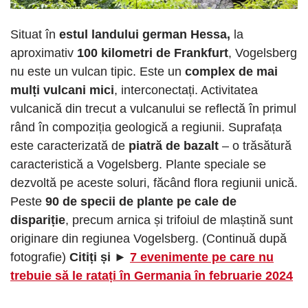
Situat în
estul landului german Hessa,
la
aproximativ
100 kilometri de Frankfurt
, Vogelsberg
nu este un vulcan tipic. Este un
complex de mai
mulți vulcani mici
, interconectați. Activitatea
vulcanică din trecut a vulcanului se reflectă în primul
rând în compoziția geologică a regiunii. Suprafața
este caracterizată de
piatră de bazalt
– o trăsătură
caracteristică a Vogelsberg. Plante speciale se
dezvoltă pe aceste soluri, făcând flora regiunii unică.
Peste
90 de specii de plante pe cale de
dispariție
, precum arnica și trifoiul de mlaștină sunt
originare din regiunea Vogelsberg. (Continuă după
fotografie)
Citiți și ►
7 evenimente pe care nu
trebuie să le ratați în Germania în februarie 2024