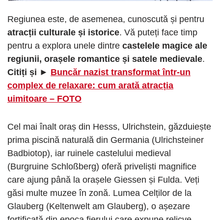
Regiunea este, de asemenea, cunoscută și pentru
atracții culturale și istorice
. Vă puteți face timp
pentru a explora unele dintre
castelele magice ale
regiunii, orașele romantice și satele medievale
.
Citiți și ►
Buncăr nazist transformat într-un
complex de relaxare: cum arată atracția
uimitoare – FOTO
Cel mai înalt oraș din Hesss, Ulrichstein, găzduiește
prima piscină naturală din Germania (Ulrichsteiner
Badbiotop), iar ruinele castelului medieval
(Burgruine Schloßberg) oferă priveliști magnifice
care ajung până la orașele Giessen și Fulda. Veți
găsi multe muzee în zonă. Lumea Celților de la
Glauberg (Keltenwelt am Glauberg), o așezare
fortificată din epoca fierului care expune relicve