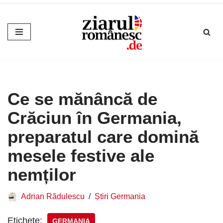
Sari
la
conținut
Ce se mănâncă de
Crăciun în Germania,
preparatul care domină
mesele festive ale
nemților
Adrian Rădulescu
Știri Germania
Etichete:
GERMANIA