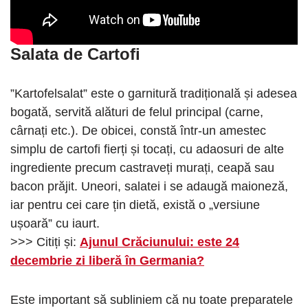
Salata de Cartofi
”Kartofelsalat” este o garnitură tradițională și adesea
bogată, servită alături de felul principal (carne,
cârnați etc.). De obicei, constă într-un amestec
simplu de cartofi fierți și tocați, cu adaosuri de alte
ingrediente precum castraveți murați, ceapă sau
bacon prăjit. Uneori, salatei i se adaugă maioneză,
iar pentru cei care țin dietă, există o „versiune
ușoară” cu iaurt.
>>> Citiți și:
Ajunul Crăciunului: este 24
decembrie zi liberă în Germania?
Este important să subliniem că nu toate preparatele