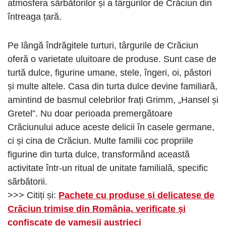
atmosfera sărbătorilor și a târgurilor de Crăciun din
întreaga țară.
Pe lângă îndrăgitele turturi, târgurile de Crăciun
oferă o varietate uluitoare de produse. Sunt case de
turtă dulce, figurine umane, stele, îngeri, oi, păstori
și multe altele. Casa din turta dulce devine familiară,
amintind de basmul celebrilor frați Grimm, „Hansel și
Gretel”. Nu doar perioada premergătoare
Crăciunului aduce aceste delicii în casele germane,
ci și cina de Crăciun. Multe familii coc propriile
figurine din turta dulce, transformând această
activitate într-un ritual de unitate familială, specific
sărbătorii.
>>> Citiți și:
Pachete cu produse și delicatese de
Crăciun trimise din România, verificate și
confiscate de vameșii austrieci