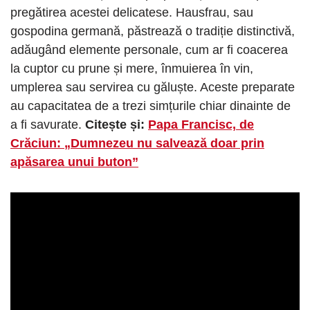
pregătirea acestei delicatese. Hausfrau, sau
gospodina germană, păstrează o tradiție distinctivă,
adăugând elemente personale, cum ar fi coacerea
la cuptor cu prune și mere, înmuierea în vin,
umplerea sau servirea cu găluște. Aceste preparate
au capacitatea de a trezi simțurile chiar dinainte de
a fi savurate.
Citește și:
Papa Francisc, de
Crăciun: „Dumnezeu nu salvează doar prin
apăsarea unui buton”