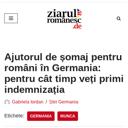
Sari
la
conținut
Ajutorul de șomaj pentru
români în Germania:
pentru cât timp veți primi
indemnizația
Gabriela Iordan
Știri Germania
Etichete:
GERMANIA
MUNCA