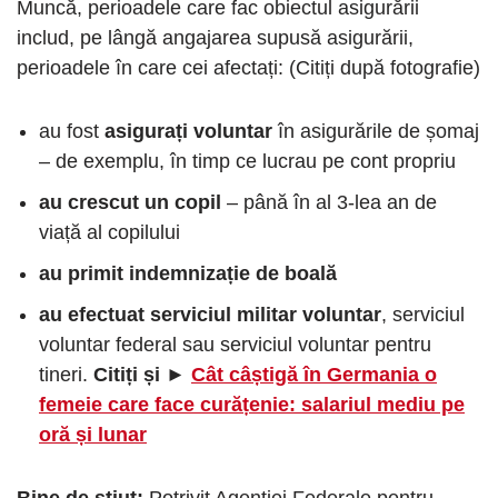
Muncă, perioadele care fac obiectul asigurării
includ, pe lângă angajarea supusă asigurării,
perioadele în care cei afectați: (Citiți după fotografie)
au fost
asigurați voluntar
în asigurările de șomaj
– de exemplu, în timp ce lucrau pe cont propriu
au crescut un copil
– până în al 3-lea an de
viață al copilului
au primit indemnizație de boală
au efectuat serviciul militar voluntar
, serviciul
voluntar federal sau serviciul voluntar pentru
tineri.
Citiți și ►
Cât câștigă în Germania o
femeie care face curățenie: salariul mediu pe
oră și lunar
Bine de știut:
Potrivit Agenției Federale pentru