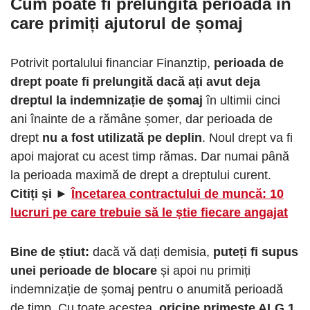
Cum poate fi prelungită perioadă în
care primiți ajutorul de șomaj
Potrivit portalului financiar Finanztip,
perioada de
drept poate fi prelungită dacă ați avut deja
dreptul la indemnizație de șomaj
în ultimii cinci
ani înainte de a rămâne șomer, dar perioada de
drept
nu a fost utilizată pe deplin
. Noul drept va fi
apoi majorat cu acest timp rămas. Dar numai până
la perioada maximă de drept a dreptului curent.
Citiți și ►
Încetarea contractului de muncă: 10
lucruri pe care trebuie să le știe fiecare angajat
Bine de știut:
dacă vă dați demisia,
puteți fi supus
unei perioade de blocare
și apoi nu primiți
indemnizație de șomaj pentru o anumită perioadă
de timp. Cu toate acestea,
oricine primește ALG 1