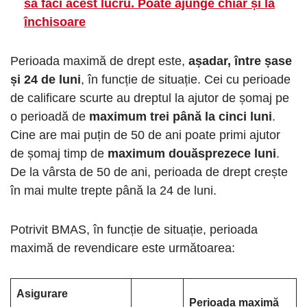
să faci acest lucru. Poate ajunge chiar și la
închisoare
Perioada maximă de drept este,
așadar, între șase
și 24 de luni
, în funcție de situație. Cei cu perioade
de calificare scurte au dreptul la ajutor de șomaj pe
o perioadă de
maximum trei până la cinci luni
.
Cine are mai puțin de 50 de ani poate primi ajutor
de șomaj timp de
maximum douăsprezece luni
.
De la vârsta de 50 de ani, perioada de drept crește
în mai multe trepte până la 24 de luni.
Potrivit BMAS, în funcție de situație, perioada
maximă de revendicare este următoarea:
Asigurare
Perioada maximă