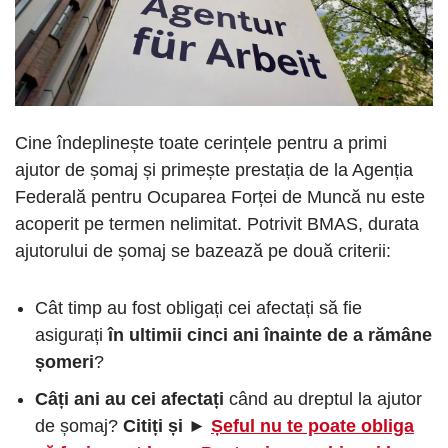
Cine îndeplinește toate cerințele pentru a primi
ajutor de șomaj și primește prestația de la Agenția
Federală pentru Ocuparea Forței de Muncă nu este
acoperit pe termen nelimitat. Potrivit BMAS, durata
ajutorului de șomaj se bazează pe două criterii:
Cât timp au fost obligați cei afectați să fie
asigurați
în ultimii cinci ani înainte de a rămâne
șomeri
?
Câți ani au cei afectați
când au dreptul la ajutor
de șomaj?
Citiți și ►
Șeful nu te poate obliga