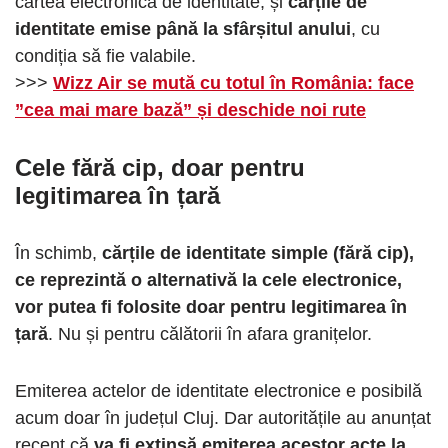
cartea electronică de identitate, și
cărțile de
identitate emise până la sfârșitul anului
, cu
condiția să fie valabile.
>>>
Wizz Air se mută cu totul în România: face
”cea mai mare bază” și deschide noi rute
Cele fără cip, doar pentru
legitimarea în țară
În schimb,
cărțile de identitate simple (fără cip),
ce reprezintă o alternativă la cele electronice,
vor putea fi folosite doar pentru legitimarea în
țară
. Nu și pentru călătorii în afara granițelor.
Emiterea actelor de identitate electronice e posibilă
acum doar în județul Cluj. Dar autoritățile au anunțat
recent că
va fi extinsă emiterea acestor acte la