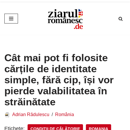
Sari
la
conținut
Cât mai pot fi folosite
cărțile de identitate
simple, fără cip, își vor
pierde valabilitatea în
străinătate
Adrian Rădulescu
România
Etichete:
CONDIŢII DE CĂLĂTORIE
ROMANIA