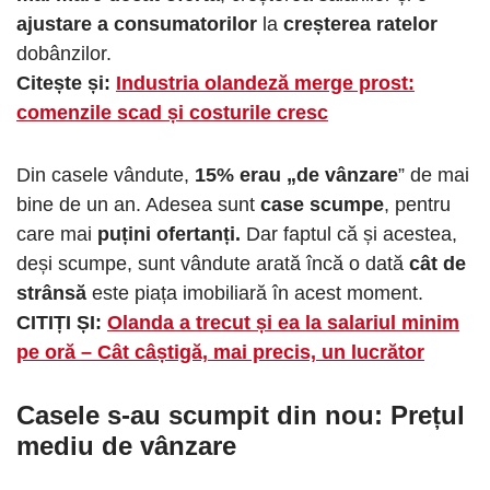
ajustare a consumatorilor
la
creșterea ratelor
dobânzilor.
Citește și:
Industria olandeză merge prost:
comenzile scad și costurile cresc
Din casele vândute,
15% erau „de vânzare
” de mai
bine de un an. Adesea sunt
case scumpe
, pentru
care mai
puțini ofertanți.
Dar faptul că și acestea,
deși scumpe, sunt vândute arată încă o dată
cât de
strânsă
este piața imobiliară în acest moment.
CITIȚI ȘI:
Olanda a trecut și ea la salariul minim
pe oră – Cât câștigă, mai precis, un lucrător
Casele s-au scumpit din nou:
Prețul
mediu de vânzare