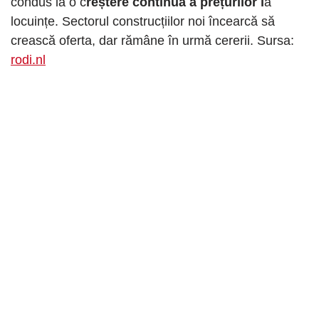
condus la o c
reștere continuă a prețurilor l
a
locuințe. Sectorul construcțiilor noi încearcă să
crească oferta, dar rămâne în urmă cererii. Sursa:
rodi.nl