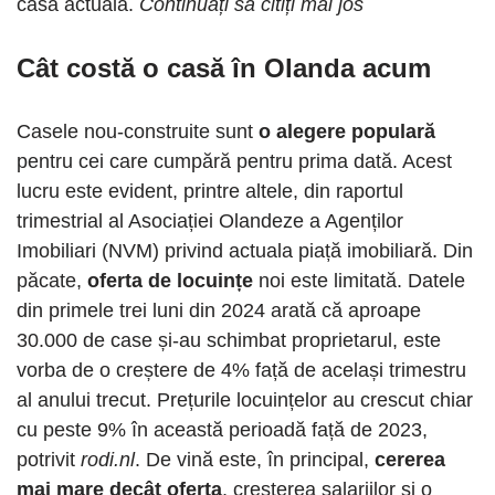
casa actuală.
Continuați să citiți mai jos
Cât costă o casă în Olanda
acum
Casele nou-construite sunt
o alegere populară
pentru cei care cumpără pentru prima dată. Acest
lucru este evident, printre altele, din raportul
trimestrial al Asociației Olandeze a Agenților
Imobiliari (NVM) privind actuala piață imobiliară. Din
păcate,
oferta de locuințe
noi este limitată. Datele
din primele trei luni din 2024 arată că aproape
30.000 de case și-au schimbat proprietarul, este
vorba de o creștere de 4% față de același trimestru
al anului trecut. Prețurile locuințelor au crescut chiar
cu peste 9% în această perioadă față de 2023,
potrivit
rodi.nl
. De vină este, în principal,
cererea
mai mare decât oferta
, creșterea salariilor și o