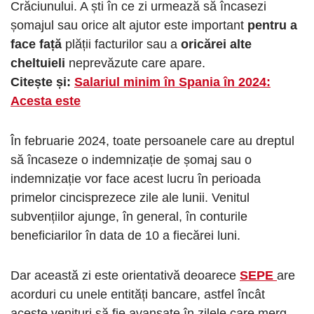
Crăciunului. A ști în ce zi urmează să încasezi
șomajul sau orice alt ajutor este important
pentru a
face față
plății facturilor sau a
oricărei alte
cheltuieli
neprevăzute care apare.
Citește și:
Salariul minim în Spania în 2024:
Acesta este
În februarie 2024, toate persoanele care au dreptul
să încaseze o indemnizație de șomaj sau o
indemnizație vor face acest lucru în perioada
primelor cincisprezece zile ale lunii. Venitul
subvențiilor ajunge, în general, în conturile
beneficiarilor în data de 10 a fiecărei luni.
Dar această zi este orientativă deoarece
SEPE
are
acorduri cu unele entități bancare, astfel încât
aceste venituri să fie avansate în zilele care merg