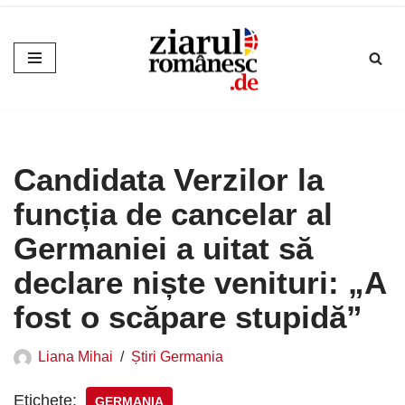
Sari
la
conținut
Candidata Verzilor la
funcția de cancelar al
Germaniei a uitat să
declare niște venituri: „A
fost o scăpare stupidă”
Liana Mihai
Știri Germania
Etichete:
GERMANIA