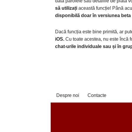
dată parolele sau detaliile de plată vor
să utilizați
această funcție! Până acu
disponibilă doar în versiunea beta
Dacă funcția este bine primită, ar pute
iOS.
Cu toate acestea, nu este încă f
chat-urile individuale sau și în grup
Despre noi
Contacte