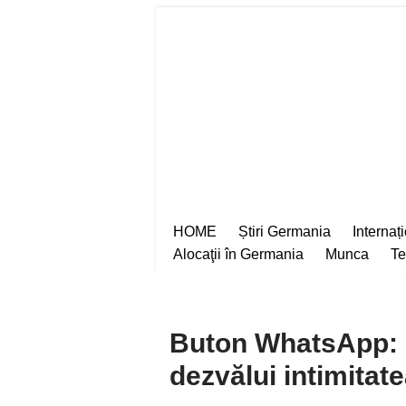
Sari
la
conținut
HOME
Știri Germania
Internaț
Alocaţii în Germania
Munca
Te
Buton WhatsApp: ”
dezvălui intimitat