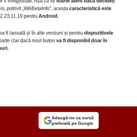
 fi înregistrate. Așa că fiți
foarte atent dacă decideți
m, potrivit „WABetaInfo”, acesta
caracteristică este
2.23.11.19 pentru
Android.
a fi lansată și în alte versiuni și pentru
dispozitivele
oarte clar dacă noul buton
va fi disponibil doar în
uri.
Adaugă-ne ca sursă
preferată pe Google