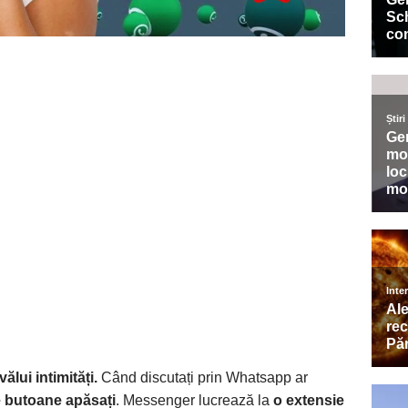
ui intimități.
Când discutați prin Whatsapp ar
ce butoane apăsați
. Messenger lucrează la
o extensie