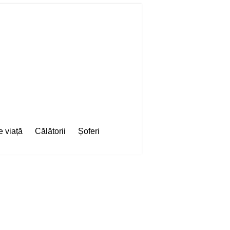
e viață
Călătorii
Șoferi