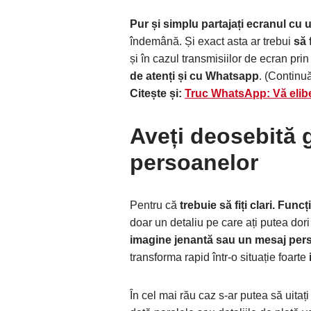
Pur și simplu partajați ecranul cu u
îndemână. Și exact asta ar trebui
să 
și în cazul transmisiilor de ecran p
de atenți și cu Whatsapp
. (Continuă
Citește și:
Truc WhatsApp: Vă elibe
Aveți deosebită gr
persoanelor
Pentru că
trebuie să fiți clari.
Funcți
doar un detaliu pe care ați putea dori
imagine jenantă sau un mesaj per
transforma rapid într-o situație foarte
În cel mai rău caz s-ar putea să uitați