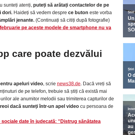
 sunteți atenți,
puteți să arătați contactelor de pe
 dori.
Haideți să vedem despre
ce buton
este vorba
âmplări jenante.
(Continuați să citiți după fotografie)
februarie pe aceste modele de smartphone nu va
p care poate dezvălui
pentru apeluri video
, scrie
news38.de
. Dacă vreți să
nținuturi de pe telefon, trebuie să știți că există mai
-urilor ale anumitor melodii sau trimiterea capturilor de
reoi dacă sunteți într-un apel video
cu persoana de
 sociale date în judecată: “Distrug sănătatea