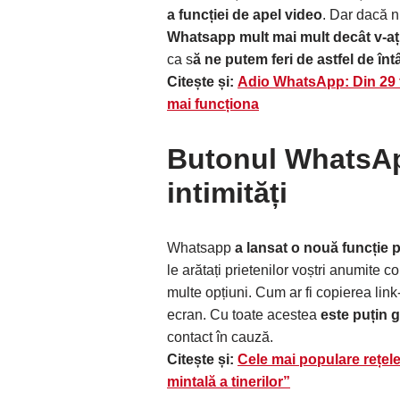
a funcției de apel video
. Dar dacă nu
Whatsapp mult mai mult decât v-ați
ca s
ă ne putem feri de astfel de înt
Citește și:
Adio WhatsApp: Din 29 
mai funcționa
Butonul WhatsAp
intimități
Whatsapp
a lansat o nouă funcție 
le arătați prietenilor voștri anumite co
multe opțiuni. Cum ar fi copierea link
ecran. Cu toate acestea
este puțin g
contact în cauză.
Citește și:
Cele mai populare rețele
mintală a tinerilor”