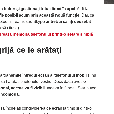
n buton și gestionați totul direct în apel
. Ar fi la
fie posibil acum prin această nouă funcție
. Dar, ca
rin Zoom, Teams sau Skype
ar trebui să fiți deosebit
 să citești)
rează memoria telefonului printr-o setare simplă
ijă ce le arătați
a transmite întregul ecran al telefonului mobil
și nu
 să-l arătați prietenului vostru. Deci, dacă aveți
o
sonal
,
acesta va fi vizibil
undeva în fundal. S-ar putea
incomodă.
 să încheiați condividerea de ecran la timp și dintr-o