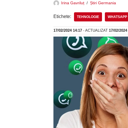
Irina Gavriluț
Știri Germania
Etichete:
TEHNOLOGIE
WHATSAPP
17/02/2024 14:17
- ACTUALIZAT
17/02/2024