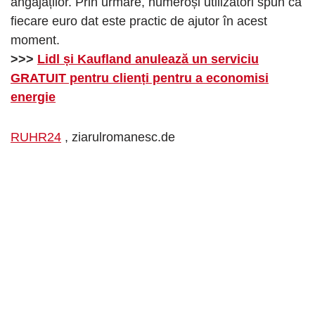
angajaților. Prin urmare, numeroși utilizatori spun că
fiecare euro dat este practic de ajutor în acest
moment.
>>>
Lidl și Kaufland anulează un serviciu
GRATUIT pentru clienți pentru a economisi
energie
RUHR24
, ziarulromanesc.de