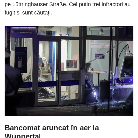
pe Lüttringhauser Straße. Cel puțin trei infractori au
fugit și sunt căutați.
Bancomat aruncat în aer la
Wuppertal