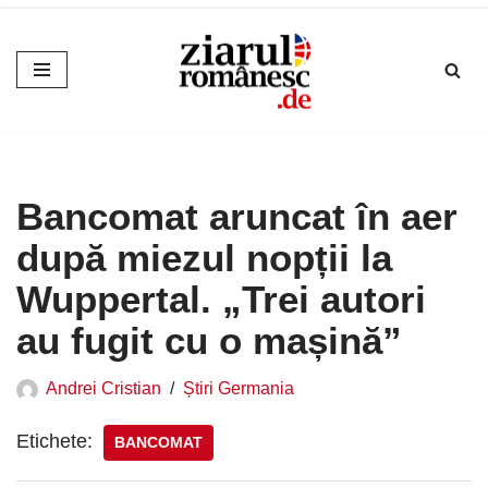
Sari
la
conținut
Bancomat aruncat în aer
după miezul nopții la
Wuppertal. „Trei autori
au fugit cu o mașină”
Andrei Cristian
Știri Germania
Etichete:
BANCOMAT