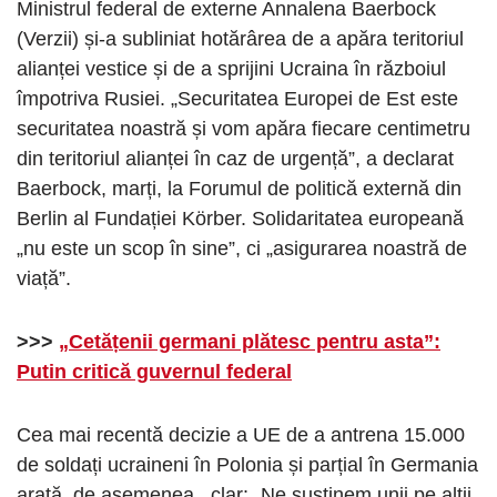
Ministrul federal de externe Annalena Baerbock
(Verzii) și-a subliniat hotărârea de a apăra teritoriul
alianței vestice și de a sprijini Ucraina în războiul
împotriva Rusiei. „Securitatea Europei de Est este
securitatea noastră și vom apăra fiecare centimetru
din teritoriul alianței în caz de urgență”, a declarat
Baerbock, marți, la Forumul de politică externă din
Berlin al Fundației Körber. Solidaritatea europeană
„nu este un scop în sine”, ci „asigurarea noastră de
viață”.
>>>
„Cetățenii germani plătesc pentru asta”:
Putin critică guvernul federal
Cea mai recentă decizie a UE de a antrena 15.000
de soldați ucraineni în Polonia și parțial în Germania
arată, de asemenea , clar: „Ne susținem unii pe alții.