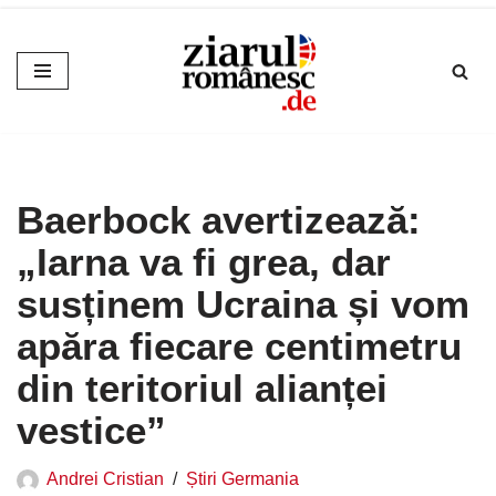
Sari
la
conținut
Baerbock avertizează:
„Iarna va fi grea, dar
susținem Ucraina și vom
apăra fiecare centimetru
din teritoriul alianței
vestice”
Andrei Cristian
Știri Germania