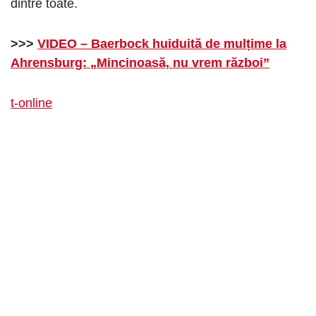
dintre toate.
>>>
VIDEO – Baerbock huiduită de mulțime la
Ahrensburg: „Mincinoasă, nu vrem război”
t-online