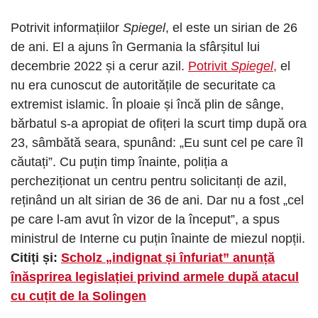
Potrivit informațiilor
Spiegel
, el este un sirian de 26
de ani. El a ajuns în Germania la sfârșitul lui
decembrie 2022 și a cerur azil.
Potrivit
Spiegel
,
el
nu era cunoscut de autoritățile de securitate ca
extremist islamic. În ploaie și încă plin de sânge,
bărbatul s-a apropiat de ofițeri la scurt timp după ora
23, sâmbătă seara, spunând: „Eu sunt cel pe care îl
căutați”. Cu puțin timp înainte, poliția a
percheziționat un centru pentru solicitanți de azil,
reținând un alt sirian de 36 de ani. Dar nu a fost „cel
pe care l-am avut în vizor de la început”, a spus
ministrul de Interne cu puțin înainte de miezul nopții.
Citiți și:
Scholz „indignat și înfuriat” anunță
înăsprirea legislației privind armele după atacul
cu cuțit de la Solingen