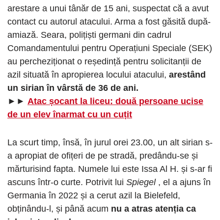
arestare a unui tânăr de 15 ani, suspectat că a avut
contact cu autorul atacului. Arma a fost găsită după-
amiază. Seara, polițiști germani din cadrul
Comandamentului pentru Operațiuni Speciale (SEK)
au percheziționat o reședință pentru solicitanții de
azil situată în apropierea locului atacului,
arestând
un sirian în vârstă de 36 de ani.
►►
Atac șocant la liceu: două persoane ucise
de un elev înarmat cu un cuțit
La scurt timp, însă, în jurul orei 23.00, un alt sirian s-
a apropiat de ofițeri de pe stradă, predându-se și
mărturisind fapta. Numele lui este Issa Al H. și s-ar fi
ascuns într-o curte. Potrivit lui
Spiegel
, el a ajuns în
Germania în 2022 și a cerut azil la Bielefeld,
obținându-l, și până acum
nu a atras atenția ca