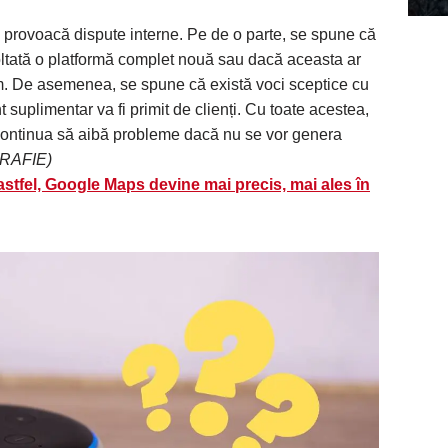
a provoacă dispute interne. Pe de o parte, se spune că
voltată o platformă complet nouă sau dacă aceasta ar
m. De asemenea, se spune că există voci sceptice cu
suplimentar va fi primit de clienți. Cu toate acestea,
 continua să aibă probleme dacă nu se vor genera
RAFIE)
 astfel, Google Maps devine mai precis, mai ales în