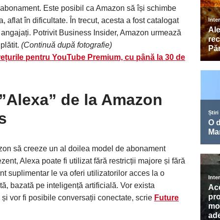
 abonament. Este posibil ca Amazon să își schimbe
 aflat în dificultate. În trecut, acesta a fost catalogat
ii angajați. Potrivit Business Insider, Amazon urmează
lătit.
(Continuă după fotografie)
ețurile pentru YouTube Premium, cu până la 30 de
 ”Alexa” de la Amazon
s
azon să creeze un al doilea model de abonament
t, Alexa poate fi utilizat fără restricții majore și fără
uplimentar le va oferi utilizatorilor acces la o
, bazată pe inteligență artificială. Vor exista
și vor fi posibile conversații conectate, scrie
Future