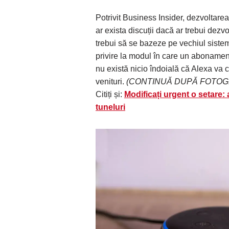
Potrivit Business Insider, dezvoltare
ar exista discuții dacă ar trebui dez
trebui să se bazeze pe vechiul siste
privire la modul în care un abonament 
nu există nicio îndoială că Alexa va
venituri.
(CONTINUĂ DUPĂ FOTOG
Citiți și:
Modificați urgent o setare:
tuneluri