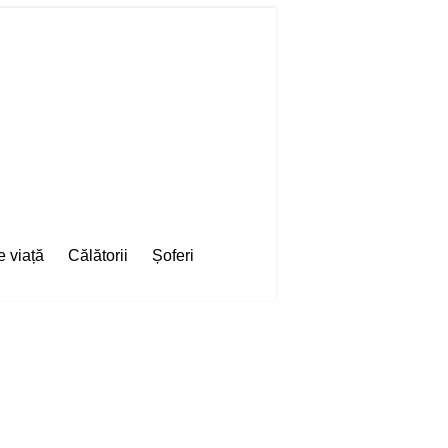
e viață
Călătorii
Șoferi