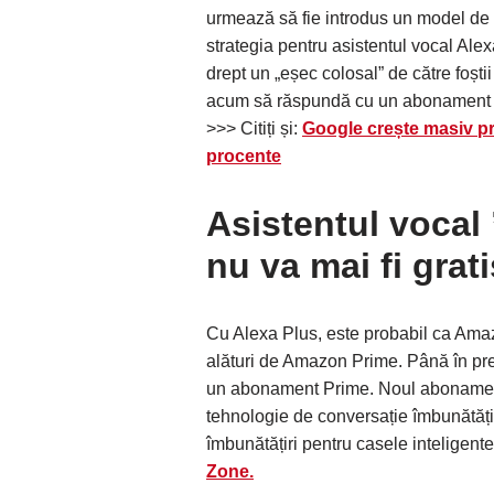
urmează să fie introdus un model de
strategia pentru asistentul vocal Alexa,
drept un „eșec colosal” de către foșt
acum să răspundă cu un abonament p
>>> Citiți și:
Google crește masiv pr
procente
Asistentul vocal
nu va mai fi grati
Cu Alexa Plus, este probabil ca Am
alături de Amazon Prime. Până în prezen
un abonament Prime. Noul abonament s
tehnologie de conversație îmbunătățită
îmbunătățiri pentru casele inteligente 
Zone.