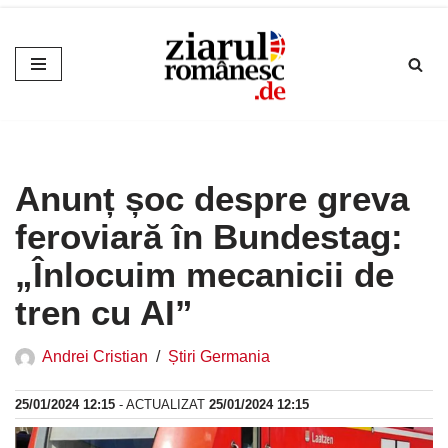
Sari
la
conținut
Anunț șoc despre greva
feroviară în Bundestag:
„Înlocuim mecanicii de
tren cu AI”
Andrei Cristian
Știri Germania
25/01/2024 12:15
- ACTUALIZAT
25/01/2024 12:15