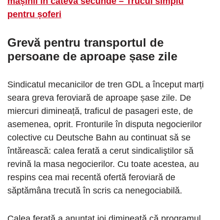
mașinii în câteva secunde – Trucul simplu
pentru șoferi
Grevă pentru transportul de
persoane de aproape șase zile
Sindicatul mecanicilor de tren GDL a început marți
seara greva feroviară de aproape șase zile. De
miercuri dimineață, traficul de pasageri este, de
asemenea, oprit. Fronturile în disputa negocierilor
colective cu Deutsche Bahn au continuat să se
întărească: calea ferată a cerut sindicaliştilor să
revină la masa negocierilor. Cu toate acestea, au
respins cea mai recentă ofertă feroviară de
săptămâna trecută în scris ca nenegociabilă.
Calea ferată a anunțat joi dimineață că programul