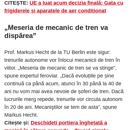
CITEȘTE:
UE a luat acum decizia finală: Gata cu
frigiderele și aparatele de aer condiționat
„Meseria de mecanic de tren va
dispărea”
Prof. Markus Hecht de la TU Berlin este sigur:
trenurile autonome vor înlocui mecanicii de tren în
viitor. „Meseria de mecanic de tren se va stinge”,
spune expertul feroviar. „Dacă evoluțiile pe șine
continuă ca până acum, atunci în 30 până la 40 de
ani nu vom mai avea nevoie de șoferi de tren. Dacă
lucrurile merg repede, trenurile vor circula autonom
în 20 de ani. Mecaniştilor se tem de asta”, spune
Markus Hecht.
Citește și:
Deschideți portiera înghețată a