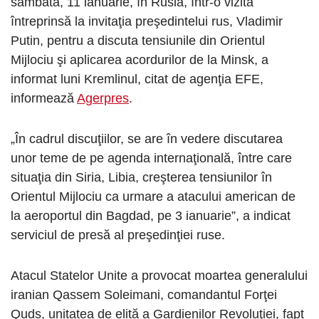
sâmbătă, 11 ianuarie, în Rusia, într-o vizită
întreprinsă la invitaţia preşedintelui rus, Vladimir
Putin, pentru a discuta tensiunile din Orientul
Mijlociu şi aplicarea acordurilor de la Minsk, a
informat luni Kremlinul, citat de agenţia EFE,
informează
Agerpres
.
„În cadrul discuţiilor, se are în vedere discutarea
unor teme de pe agenda internaţională, între care
situaţia din Siria, Libia, creşterea tensiunilor în
Orientul Mijlociu ca urmare a atacului american de
la aeroportul din Bagdad, pe 3 ianuarie”, a indicat
serviciul de presă al preşedinţiei ruse.
Atacul Statelor Unite a provocat moartea generalului
iranian Qassem Soleimani, comandantul Forţei
Quds, unitatea de elită a Gardienilor Revoluţiei, fapt