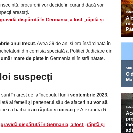
nsecință, procurorii vor decide în curând dacă vor
pecți arestați.
ravidă dispărută în Germania, a fost „răpită și
brie anul trecut.
Avea 39 de ani și era însărcinată în
chetatorii din comisia specială a Poliției Judiciare din
număr mare de piste
în Germania și în străinătate.
 doi suspecți
 sunt în arest de la începutul lunii
septembrie 2023.
 viață al femeii și partenerul său de afaceri
nu vor să
une că bărbații
au răpit-o și ucis-o
pe Alexandra R.
ravidă dispărută în Germania, a fost „răpită și