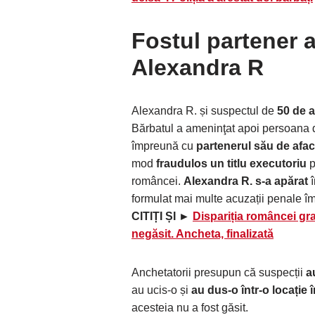
Fostul partener 
Alexandra R
Alexandra R. și suspectul de
50 de a
Bărbatul a ameninţat apoi persoana di
împreună cu
partenerul său de afac
mod
fraudulos un titlu executoriu
p
româncei.
Alexandra R. s-a apărat
î
formulat mai multe acuzații penale îm
CITIȚI ȘI ►
Dispariția româncei gr
negăsit. Ancheta, finalizată
Anchetatorii presupun că suspecții
a
au ucis-o și
au dus-o într-o locație
acesteia nu a fost găsit.