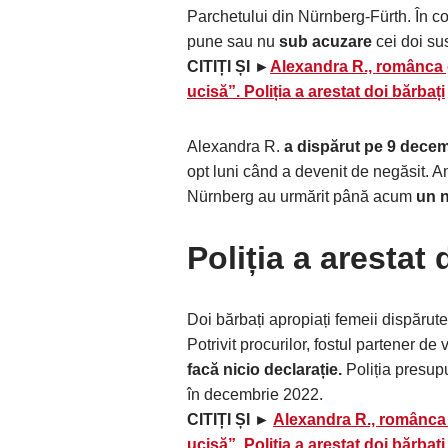
Parchetului din Nürnberg-Fürth. În co
pune sau nu
sub acuzare
cei doi sus
CITIȚI ȘI ►
Alexandra R., românca g
ucisă”. Poliția a arestat doi bărbați
Alexandra R.
a dispărut pe 9 decem
opt luni când a devenit de negăsit. An
Nürnberg au urmărit până acum
un 
Poliția a arestat
Doi bărbați apropiați femeii dispărute
Potrivit procurilor, fostul partener de
facă nicio declarație.
Poliția presup
în decembrie 2022.
CITIȚI ȘI ►
Alexandra R., românca g
ucisă”. Poliția a arestat doi bărbați