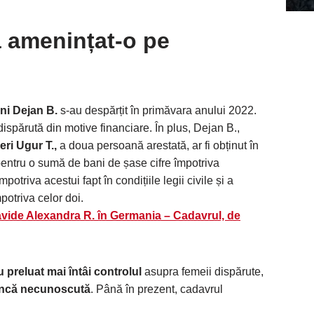
a amenințat-o pe
ni Dejan B.
s-au despărțit în primăvara anului 2022.
spărută din motive financiare. În plus, Dejan B.,
eri Ugur T.,
a doua persoană arestată, ar fi obținut în
entru o sumă de bani de șase cifre împotriva
mpotriva acestui fapt în condițiile legii civile și a
potriva celor doi.
avide Alexandra R. în Germania – Cadavrul, de
u preluat mai întâi controlul
asupra femeii dispărute,
 încă necunoscută
. Până în prezent, cadavrul