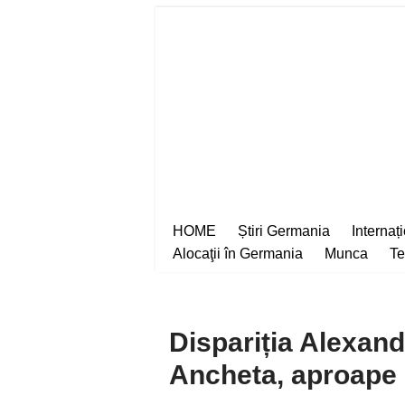
Sari
la
conținut
HOME
Știri Germania
Internaț
Alocaţii în Germania
Munca
Te
Dispariția Alexand
Ancheta, aproape d