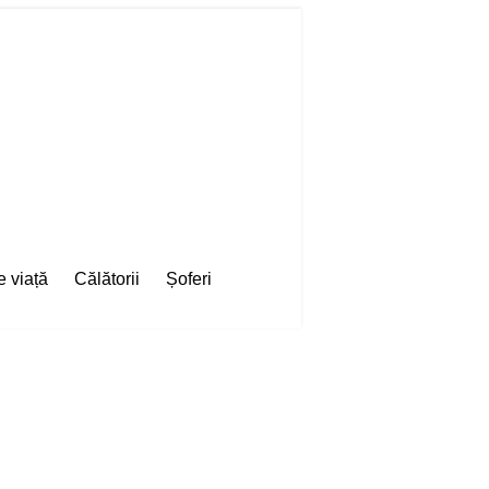
e viață
Călătorii
Șoferi