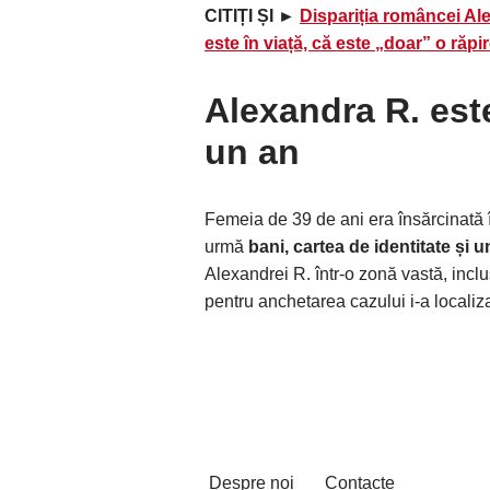
CITIȚI ȘI ►
Dispariția româncei Al
este în viață, că este „doar” o răpi
Alexandra R. est
un an
Femeia de 39 de ani era însărcinată î
urmă
bani, cartea de identitate și u
Alexandrei R. într-o zonă vastă, incl
pentru anchetarea cazului i-a localiz
Despre noi
Contacte