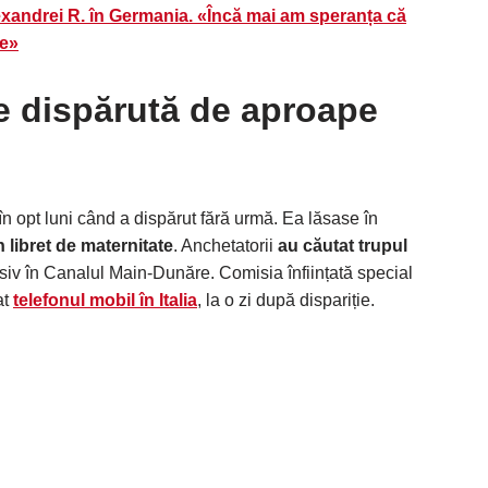
exandrei R. în Germania. «Încă mai am speranța că
re»
e dispărută de aproape
n opt luni când a dispărut fără urmă. Ea lăsase în
n libret de maternitate
. Anchetatorii
au căutat trupul
usiv în Canalul Main-Dunăre. Comisia înființată special
at
telefonul mobil în Italia
, la o zi după dispariție.