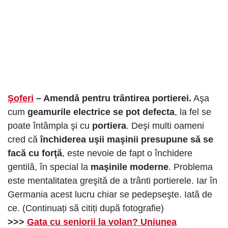
Şoferi
– Amendă pentru trântirea portierei.
Aşa
cum
geamurile electrice se pot defecta
, la fel se
poate întâmpla şi cu
portiera
. Deşi multi oameni
cred că
închiderea uşii maşinii presupune să se
facă cu forţă
, este nevoie de fapt o închidere
gentilă, în special la
maşinile moderne
. Problema
este mentalitatea greşită de a trânti portierele. Iar în
Germania acest lucru chiar se pedepseşte. Iată de
ce. (Continuați să citiți după fotografie)
>>>
Gata cu seniorii la volan? Uniunea