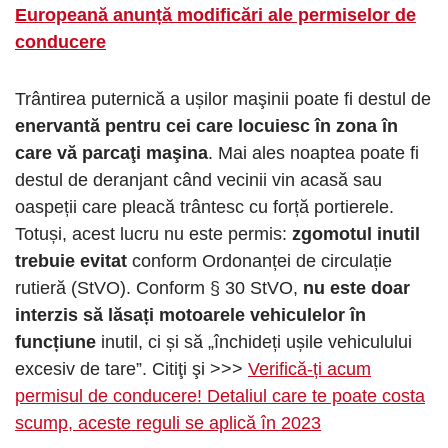
Europeană anunță modificări ale permiselor de
conducere
Trântirea puternică a ușilor maşinii poate fi destul de
enervantă pentru cei care locuiesc în zona în
care vă parcaţi maşina
. Mai ales noaptea poate fi
destul de deranjant când vecinii vin acasă sau
oaspeții care pleacă trântesc cu forță portierele.
Totuși, acest lucru nu este permis:
zgomotul inutil
trebuie evitat
conform Ordonanței de circulație
rutieră (StVO). Conform § 30 StVO,
nu este doar
interzis să lăsați motoarele vehiculelor în
funcțiune
inutil, ci și să „închideți ușile vehiculului
excesiv de tare”. Citiţi şi >>>
Verifică-ți acum
permisul de conducere! Detaliul care te poate costa
scump, aceste reguli se aplică în 2023