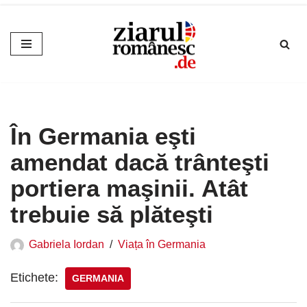
Sari
la
conținut
În Germania eşti
amendat dacă trânteşti
portiera maşinii. Atât
trebuie să plăteşti
Gabriela Iordan
Viața în Germania
Etichete:
GERMANIA