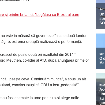
 și printre britanici: ”Legătura cu Brexit-ul pare
ci nu este în măsură să guverneze în cele două landuri,
măgire, extrema-dreaptă realizează o performanţă.
rescut de peste două ori rezultatul din 2014 în
örg Meuthen, co-lider al AfD, după anunţarea primelor
Încă lipseşte ceva. Continuăm munca”, a spus un alt
auland, convins totuşi că CDU a fost „pedepsită”.
 au fost chemate la urne pentru a-şi alege noile