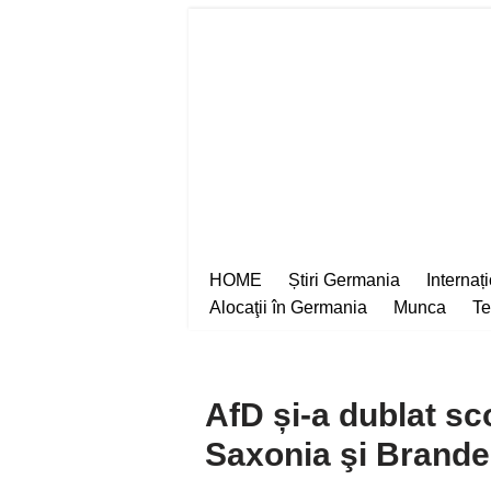
Sari
la
conținut
HOME
Știri Germania
Internaț
Alocaţii în Germania
Munca
Te
AfD și-a dublat sco
Saxonia şi Brand