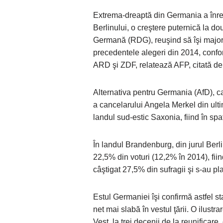
Extrema-dreaptă din Germania a înreg
Berlinului, o creştere puternică la d
Germană (RDG), reuşind să îşi majore
precedentele alegeri din 2014, confor
ARD şi ZDF, relatează AFP, citată de
Alternativa pentru Germania (AfD), car
a cancelarului Angela Merkel din ultim
landul sud-estic Saxonia, fiind în sp
În landul Brandenburg, din jurul Berl
22,5% din voturi (12,2% în 2014), fi
câştigat 27,5% din sufragii şi s-au pl
Estul Germaniei îşi confirmă astfel st
net mai slabă în vestul ţării. O ilustr
Vest, la trei decenii de la reunificar