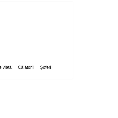
e viață
Călătorii
Șoferi