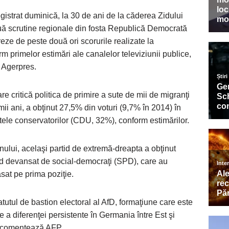
istrat duminică, la 30 de ani de la căderea Zidului
ouă scrutine regionale din fosta Republică Democrată
ze de peste două ori scorurile realizate la
m primelor estimări ale canalelor televiziunii publice,
 Agerpres.
e critică politica de primire a sute de mii de migranţi
ii ani, a obţinut 27,5% din voturi (9,7% în 2014) în
atele conservatorilor (CDU, 32%), conform estimărilor.
inului, acelaşi partid de extremă-dreapta a obţinut
ind devansat de social-democraţi (SPD), care au
asat pe prima poziţie.
atutul de bastion electoral al AfD, formaţiune care este
are a diferenţei persistente în Germania între Est şi
e, comentează AFP.