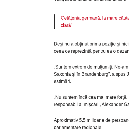
Cetățenia germană, la mare căutare
clară”
Deşi nu a obţinut prima poziţie şi ni
ceea ce reprezintă pentru ea o deza
„Suntem extrem de mulţumiţi. Ne-am c
Saxonia şi în Brandenburg”, a spus J
estimări.
„Nu suntem încă cea mai mare forţă. 
responsabil al mişcării, Alexander G
Aproximativ 5,5 milioane de persoane
parlamentare regionale.