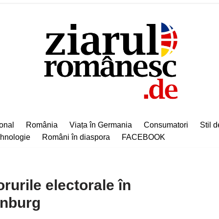
ional
România
Viața în Germania
Consumatori
Stil d
hnologie
Români în diaspora
FACEBOOK
rurile electorale în
enburg